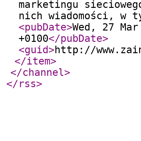
marketingu siecioweg
nich wiadomości, w t
<pubDate
>
Wed, 27 Mar
+0100
</pubDate
>
<guid
>
http://www.zai
</item
>
</channel
>
</rss
>