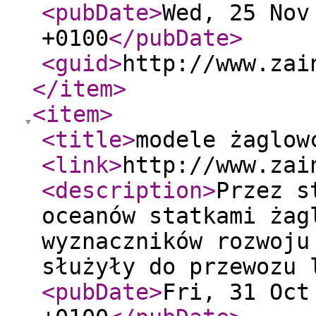
<pubDate
>
Wed, 25 Nov
+0100
</pubDate
>
<guid
>
http://www.zai
</item
>
<item
>
<title
>
modele żaglow
<link
>
http://www.zai
<description
>
Przez s
oceanów statkami żag
wyznaczników rozwoju
służyły do przewozu 
<pubDate
>
Fri, 31 Oct