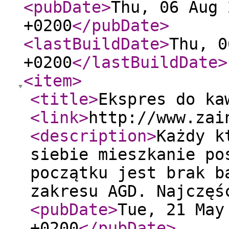
<pubDate
>
Thu, 06 Aug 
+0200
</pubDate
>
<lastBuildDate
>
Thu, 0
+0200
</lastBuildDate
>
<item
>
<title
>
Ekspres do ka
<link
>
http://www.zai
<description
>
Każdy k
siebie mieszkanie po
początku jest brak b
zakresu AGD. Najczęś
<pubDate
>
Tue, 21 May
+0200
</pubDate
>