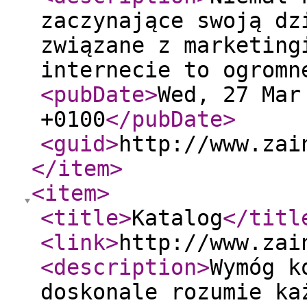
zaczynające swoją dz
związane z marketing
internecie to ogromn
<pubDate
>
Wed, 27 Mar
+0100
</pubDate
>
<guid
>
http://www.zai
</item
>
<item
>
<title
>
Katalog
</titl
<link
>
http://www.zai
<description
>
Wymóg k
doskonale rozumie ka