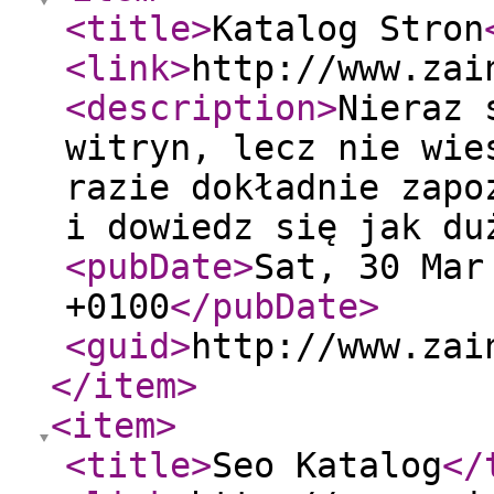
<title
>
Katalog Stron
<link
>
http://www.zai
<description
>
Nieraz 
witryn, lecz nie wie
razie dokładnie zapo
i dowiedz się jak du
<pubDate
>
Sat, 30 Mar
+0100
</pubDate
>
<guid
>
http://www.zai
</item
>
<item
>
<title
>
Seo Katalog
</