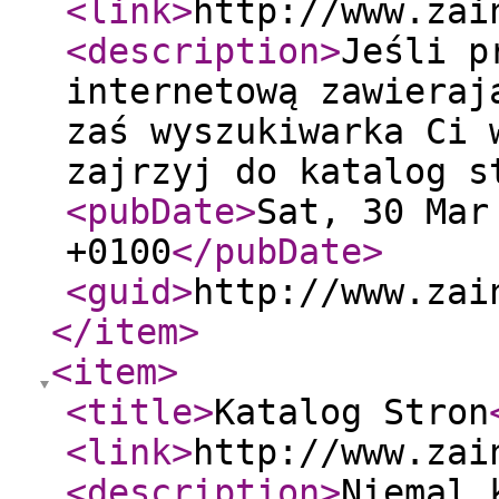
<link
>
http://www.zai
<description
>
Jeśli p
internetową zawieraj
zaś wyszukiwarka Ci 
zajrzyj do katalog s
<pubDate
>
Sat, 30 Mar
+0100
</pubDate
>
<guid
>
http://www.zai
</item
>
<item
>
<title
>
Katalog Stron
<link
>
http://www.zai
<description
>
Niemal 