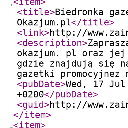
<item
>
<title
>
Biedronka gaz
Okazjum.pl
</title
>
<link
>
http://www.zai
<description
>
Zaprasz
okazjum. pl oraz jej
gdzie znajdują się n
gazetki promocyjnez 
<pubDate
>
Wed, 17 Jul
+0200
</pubDate
>
<guid
>
http://www.zai
</item
>
<item
>