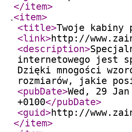
</item
>
<item
>
<title
>
Twoje kabiny 
<link
>
http://www.zai
<description
>
Specjal
internetowego jest s
Dzięki mnogości wzor
rozmiarów, jakie pos
<pubDate
>
Wed, 29 Jan
+0100
</pubDate
>
<guid
>
http://www.zai
</item
>