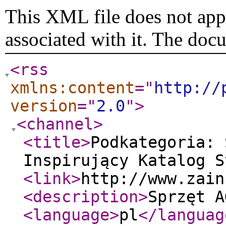
This XML file does not appe
associated with it. The doc
<rss
xmlns:content
="
http://
version
="
2.0
"
>
<channel
>
<title
>
Podkategoria: 
Inspirujący Katalog S
<link
>
http://www.zain
<description
>
Sprzęt A
<language
>
pl
</languag