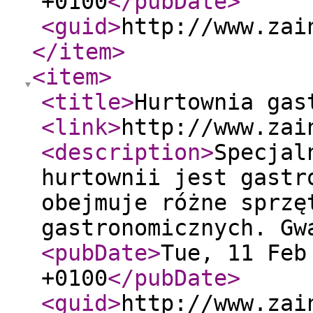
+0100
</pubDate
>
<guid
>
http://www.zai
</item
>
<item
>
<title
>
Hurtownia gas
<link
>
http://www.zai
<description
>
Specjal
hurtownii jest gastr
obejmuje różne sprzę
gastronomicznych. Gw
<pubDate
>
Tue, 11 Feb
+0100
</pubDate
>
<guid
>
http://www.zai