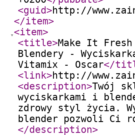
<guid
>
http://www.zai
</item
>
<item
>
<title
>
Make It Fresh
Blendery - Wyciskark
Vitamix - Oscar
</tit
<link
>
http://www.zai
<description
>
Twój sk
wyciskarkami i blend
zdrowy styl życia. W
blender pozwoli Ci r
</description
>