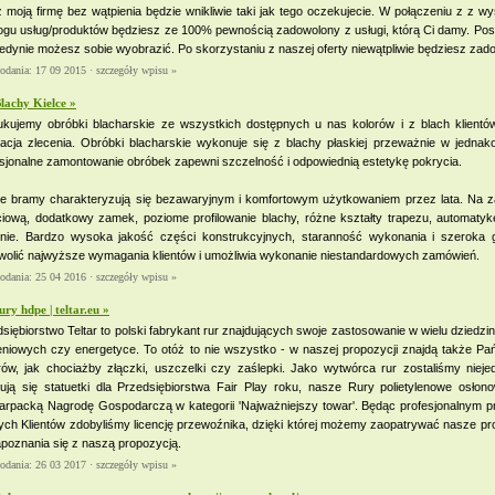
 moją firmę bez wątpienia będzie wnikliwie taki jak tego oczekujecie. W połączeniu z z w
ogu usług/produktów będziesz ze 100% pewnością zadowolony z usługi, którą Ci damy. Pos
jedynie możesz sobie wyobrazić. Po skorzystaniu z naszej oferty niewątpliwie będziesz zad
dodania: 17 09 2015 ·
szczegóły wpisu »
lachy Kielce »
ukujemy obróbki blacharskie ze wszystkich dostępnych u nas kolorów i z blach klien
izacja zlecenia. Obróbki blacharskie wykonuje się z blachy płaskiej przeważnie w jedna
sjonalne zamontowanie obróbek zapewni szczelność i odpowiednią estetykę pokrycia.
e bramy charakteryzują się bezawaryjnym i komfortowym użytkowaniem przez lata. Na 
ciową, dodatkowy zamek, poziome profilowanie blachy, różne kształty trapezu, automaty
enie. Bardzo wysoka jakość części konstrukcyjnych, staranność wykonania i szeroka
wolić najwyższe wymagania klientów i umożliwia wykonanie niestandardowych zamówień.
dodania: 25 04 2016 ·
szczegóły wpisu »
ury hdpe | teltar.eu »
siębiorstwo Teltar to polski fabrykant rur znajdujących swoje zastosowanie w wielu dziedzin
ieniowych czy energetyce. To otóż to nie wszystko - w naszej propozycji znajdą także P
ów, jak chociażby złączki, uszczelki czy zaślepki. Jako wytwórca rur zostaliśmy niejed
dują się statuetki dla Przedsiębiorstwa Fair Play roku, nasze Rury polietylenowe osło
arpacką Nagrodę Gospodarczą w kategorii 'Najważniejszy towar'. Będąc profesjonalnym p
ych Klientów zdobyliśmy licencję przewoźnika, dzięki której możemy zaopatrywać nasze 
poznania się z naszą propozycją.
dodania: 26 03 2017 ·
szczegóły wpisu »