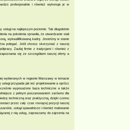
rdzo profesjonalnie i również wykonuje je w
 usługi na najlepszym poziomie. Tak długoletnie
nia na pokolenia sprawiła, że utwardzanie stali
zoną, wykwalifikowaną kadrę. Jesteśmy w stanie
na polegać. Jeśli chcesz skorzystać z naszej
ółpracy. Zaufaj firmie z tradycjami i również z
zapoznania się ze szczegółami naszej oferty a
iej wybieranych w regionie Warszawy w temacie
ę usługi przypada jak też projektowanie a oprócz
wocześnie wyposażone baza techniczne a także
trudniejsze z pełnym poszanowaniem zarówno dla
edzę techniczną oraz praktyczną, dzięki czemu
ostaci przez cały czas rosnącej pozycji naszej
ślusarskie, usługi spawalnicze i również malowanie
iązanej z nią usług, zapraszamy do zajrzenia na