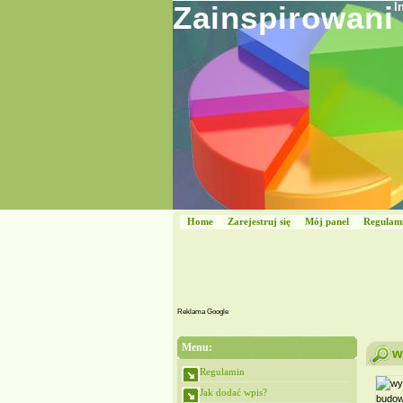
Zainspirowani
I
Home
Zarejestruj się
Mój panel
Regulam
Reklama Google
Menu:
w
Regulamin
Jak dodać wpis?