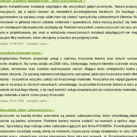
olecany transport pneumatyczny - http://www.proko.pl/ »
ujemy kompleksowe instalacje odpylające dla wszystkich gałęzi przemysłu. Nasza propoz
oracyjnych, jak a także również do niewielkich przedsiębiorstw lokalnych. Do każdego
gażowaniem za sprawą czego udało nam się zdobyć sporą liczbę zadowolonych klientów. N
eresować w głównej mierze zakłady stolarskie i spawalnicze, które muszą pozbyć się nie
ym instalacjom błyskawicznie pozbędą się Państwo wszystkim zanieczyszczeń od razu pra
wno w projektowaniu, jak oraz w wdrażaniu nowoczesnych instalacji odpylających nie m
acyjne filtry workowe, które oferujemy w bardzo przystępnej cenie.
dodania: 19 06 2017 ·
szczegóły wpisu »
prawdzone kruszenie gruzu »
dsiębiorstwo Porkom proponuje usługi z zakresu kruszenia betonu oraz innych suro
wców skalnych. Na rynku działa od 2006 roku, zdobywając nowych klientów a przede wszy
zybkie, terminowe oraz rzetelne wykonywanie zleceń. Mająca duże umiejętności kadr
anie zlecenia. Za sprawą najnowocześniejszemu sprzętowi, jakim jest kruszarka marki diet
dzinę - oczywiście wszytko zależy od kruszonego materiału. Kruszarka ma napęd gąsienic
ala to na pracę w różnych warunkach, umożliwiając na przykład kruszenie betonu w toku 
wienie do każdego klienta, z tej racji wartość usługi omawiana jest po rozpoznaniu materiału,
ju materiału a także czasu pracy kruszarki.
dodania: 26 01 2018 ·
szczegóły wpisu »
dpowiednie osłony zabezpieczające »
przecznie na każdej drodze potrzebne są pewne zabezpieczenia, które umożliwiają łatwi
ważnie są bariery ochronne. Podobne bariery można znaleźć na mostach a oprócz tego 
wy. Sprzedażą tego rodzaju osłon zabezpieczających jest firma PrOWERk. Przedsiębiorstwo 
wodzeniem rozwinęła swoją ofertę od momentu rozpoczęcia swojej działalności w roku 19
letniej pracy, odwiedzając stronę internetową firmy jaką jest prowerk. pl. Przedsiębiorstw