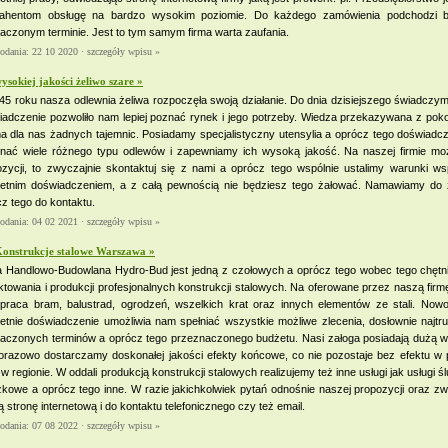
rahentom obsługę na bardzo wysokim poziomie. Do każdego zamówienia podchodzi ba
czonym terminie. Jest to tym samym firma warta zaufania.
dodania: 22 10 2020 ·
szczegóły wpisu »
ysokiej jakości żeliwo szare »
5 roku nasza odlewnia żeliwa rozpoczęła swoją działanie. Do dnia dzisiejszego świadczymy
adczenie pozwoliło nam lepiej poznać rynek i jego potrzeby. Wiedza przekazywana z pokole
a dla nas żadnych tajemnic. Posiadamy specjalistyczny utensylia a oprócz tego doświadc
nać wiele różnego typu odlewów i zapewniamy ich wysoką jakość. Na naszej firmie moż
zycji, to zwyczajnie skontaktuj się z nami a oprócz tego wspólnie ustalimy warunki wsp
oletnim doświadczeniem, a z całą pewnością nie będziesz tego żałować. Namawiamy do 
z tego do kontaktu.
dodania: 04 02 2021 ·
szczegóły wpisu »
onstrukcje stalowe Warszawa »
a Handlowo-Budowlana Hydro-Bud jest jedną z czołowych a oprócz tego wobec tego chętn
ktowania i produkcji profesjonalnych konstrukcji stalowych. Na oferowane przez naszą firm
 praca bram, balustrad, ogrodzeń, wszelkich krat oraz innych elementów ze stali. No
oletnie doświadczenie umożliwia nam spełniać wszystkie możliwe zlecenia, dosłownie naj
aczonych terminów a oprócz tego przeznaczonego budżetu. Nasi załoga posiadają dużą wi
orazowo dostarczamy doskonałej jakości efekty końcowe, co nie pozostaje bez efektu w p
 w regionie. W oddali produkcją konstrukcji stalowych realizujemy też inne usługi jak usługi 
kowe a oprócz tego inne. W razie jakichkolwiek pytań odnośnie naszej propozycji oraz zw
 stronę internetową i do kontaktu telefonicznego czy też email.
dodania: 07 08 2022 ·
szczegóły wpisu »