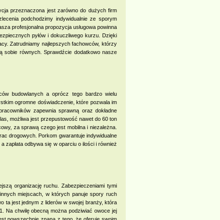
ycja przeznaczona jest zarówno do dużych firm
 zlecenia podchodzimy indywidualnie ze sporym
asza profesjonalna propozycja usługowa powinna
bezpiecznych pyłów i dokuczliwego kurzu. Dzięki
cy. Zatrudniamy najlepszych fachowców, którzy
ają sobie równych. Sprawdźcie dodatkowo nasze
wców budowlanych a oprócz tego bardzo wielu
stkim ogromne doświadczenie, które pozwala im
a pracowników zapewnia sprawną oraz dokładne
las, możliwa jest przepustowość nawet do 60 ton
owy, za sprawą czego jest mobilna i niezależna.
prac drogowych. Porkom gwarantuje indywidualne
 a zapłata odbywa się w oparciu o ilości i również
ejszą organizację ruchu. Zabezpieczeniami tymi
innych miejscach, w których panuje spory ruch
ta jest jednym z liderów w swojej branży, która
91. Na chwilę obecną można podziwiać owoce jej
o jest powszechnie znana z tego, że oferuje swoim