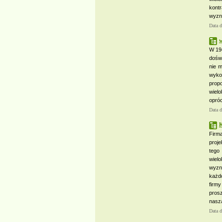
kont
wyzna
Data 
w
W 194
doświ
nie m
wyko
propo
wiel
opróc
Data 
K
Firm
proje
tego
wiel
wyzn
każd
firmy
prosz
naszą
Data 