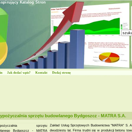
nspirujący Katalog Stron
in
Jak dodać wpis?
Kontakt
Dodaj stronę
ypożyczalnia sprzętu budowlanego Bydgoszcz - MATRA S.A.
Zakład Usług Sprzętowych Budownictwa "MATRA" S. A.
dwudziestu lat. Firma trudni się w produkcji betonu t