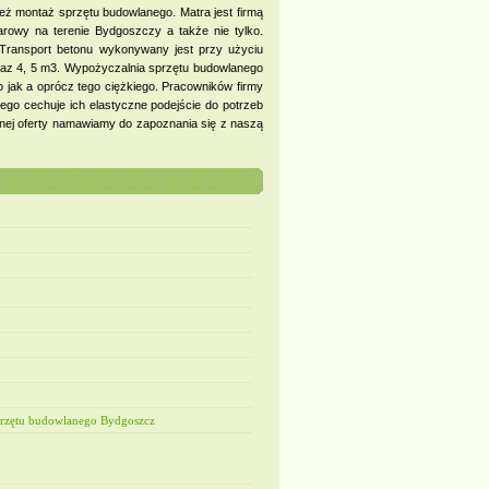
eż montaż sprzętu budowlanego. Matra jest firmą
arowy na terenie Bydgoszczy a także nie tylko.
Transport betonu wykonywany jest przy użyciu
raz 4, 5 m3. Wypożyczalnia sprzętu budowlanego
jak a oprócz tego ciężkiego. Pracowników firmy
go cechuje ich elastyczne podejście do potrzeb
ełnej oferty namawiamy do zapoznania się z naszą
przętu budowlanego Bydgoszcz