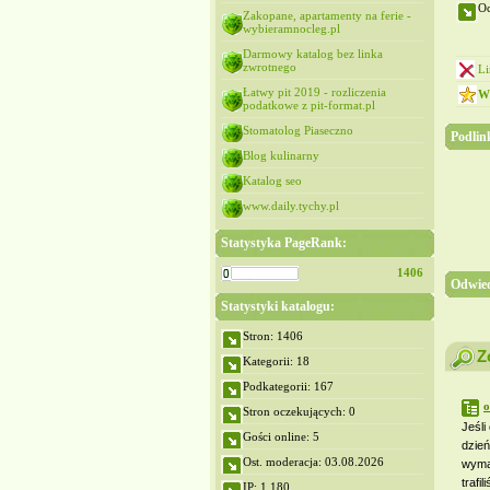
Oc
Zakopane, apartamenty na ferie -
wybieramnocleg.pl
Darmowy katalog bez linka
zwrotnego
Li
Łatwy pit 2019 - rozliczenia
Wy
podatkowe z pit-format.pl
Stomatolog Piaseczno
Podlin
Blog kulinarny
Katalog seo
www.daily.tychy.pl
Statystyka PageRank:
1406
Odwied
Statystyki katalogu:
Stron: 1406
Z
Kategorii: 18
Podkategorii: 167
o
Stron oczekujących: 0
Jeśli
Gości online: 5
dzień
Ost. moderacja: 03.08.2026
wyma
trafi
IP: 1,180