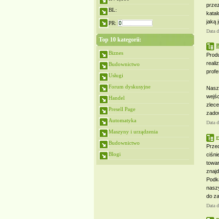
przez
BL:
katal
jaką 
PR:
Data 
Top 10 kategorii:
B
Biznes
Prod
real
Budownictwo
profe
Usługi
Forum dyskusyjne
Nasz
wejś
Handel
zlec
Presell Page
zado
Automatyka
Data 
Maszyny i urządzenia
r
Budownictwo
Przed
Blogi
ciśn
towar
znaj
Podk
nasz
do za
Data 