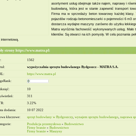
asortyment usług obejmuje także najem, naprawy i równi
budowlaną, która jest w stanie zapewnić transport tow
Firma ma w sprzedaży beton towarowy każdej klasy. 
pojazdów rodzaju betonomieszarki o pojemności 6 m3 o
dostarcza wydajne maszyny zarówno do użytku lekkiego 
Matra wyróżnia fachowość wykonywanych usług. Mało te
klientów. Są otwarci na ich pomysły. W celu poznania p
 internetową.
óły strony https://www.matra.pl:
owe Warszawa - Wymiana
:
1562
ien Warszawa
tuł:
wypożyczalnia sprzętu budowlanego Bydgoszcz - MATRA S.A.
RL:
https://www.matra.pl
geRank:
iknięć:
10
świetleń:
311
TR:
3.22%
ta dodania:
10 07 2022
owa kluczowe:
sprzęt budowlany w Bydgoszczy
,
wynajem sprzętu budowlanego
,
naprawa s
tegorie:
Produkcja przemysłowa
»
Budownictwo
Firmy branże
»
Budownictwo
Firmy branże
»
Maszyny