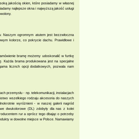
ysoką jakością okien, które posiadamy w własnej
iadamy najlepsze okna i najwyższą jakość usługi
owolony.
tów. Naszym ogromnym atutem jest bezzwłoczna
kowym kolorze, co pokrycie dachu. Prawidłowe i
zamówienie bramę możemy udoskonalić w furtkę
kę. Każda brama produkowana jest na specjalne
 gama licznch opcji dodatkowych, pozwala nam
ach przemysłu - np. telekomunikacji, instalacjach
aństwo wszelkiego rodzaju akcesoria do naszych
nokrotnie wyróżnieni - w naszej galerii nagród
nowe dwukolorowe (DL) zdobyły dla nas z kolei
roducentem rur a oprócz tego dbając o potrzeby
produkty w dowolne miejsce w Polsce. Namawiamy