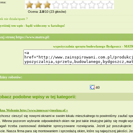
ena:
Ocena:
2.8
/10 (23 głosów)
nk nie działa/spam ?
różnij ten wpis - bądź widoczny w katalogu!
kuj stronę https://www.matra.pl:
wypożyczalnia sprzętu budowlanego Bydgoszcz - MATR
ziny robotów:
40
obacz podobne wpisy w tej kategorii:
kna Wołomin http://www.innowacyjneokna.pl »
 chcesz cieszyć się nowymi oknami w swoim lokalu mieszkalnego to powinniśmy zaufać spe
. Wbrew pozorom wybranie odpowiednich okien nie jest takie intuicyjne jakby się mogło wyda
gań trzeba zastosować dokładnie sprecyzowane rozwiązania. Jeżeli już poszukujecie
liście. Nasza firma para się montowaniem i sprzedażą okien, które są najwyższej jakości.