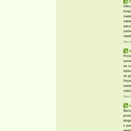
P
Ofer
korp
zaan
zaint
nasz
zaró
rewel
Data 
s
Prze
suro
na s
wykon
na go
Pozw
nasta
rodza
Data 
o
Bezs
prze
drogo
z po
wielo