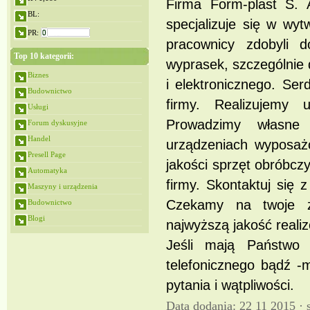
Firma Form-plast S. 
BL:
specjalizuje się w wyt
PR:
pracownicy zdobyli d
Top 10 kategorii:
wyprasek, szczególnie
Biznes
i elektronicznego. Se
Budownictwo
firmy. Realizujemy 
Usługi
Prowadzimy własne 
Forum dyskusyjne
Handel
urządzeniach wyposażo
Presell Page
jakości sprzęt obróbcz
Automatyka
firmy. Skontaktuj się 
Maszyny i urządzenia
Czekamy na twoje z
Budownictwo
Blogi
najwyższą jakość reali
Jeśli mają Państwo 
telefonicznego bądź -
pytania i wątpliwości.
Data dodania: 22 11 2015 ·