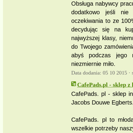
Obsługa nabywcy pracu
dodatkowo jeśli nie 
oczekiwania to ze 100
decydując się na ku
najwyższej klasy, niem
do Twojego zamówienia
abyś podczas jego r
niezmiernie miło.
Data dodania: 05 10 2015 ·
CafePads.pl - sklep z
CafePads. pl - sklep 
Jacobs Douwe Egberts. 
CafePads. pl to młoda,
wszelkie potrzeby nasz