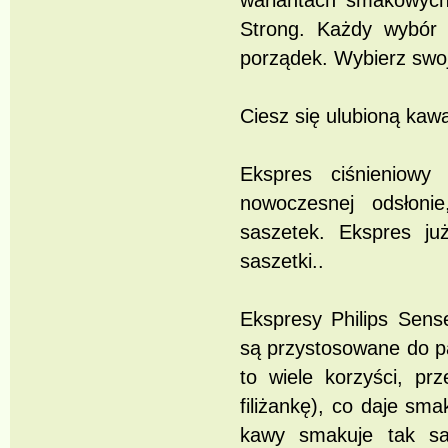
wariantach smakowych:
Strong. Każdy wybór
porządek. Wybierz swoj
Ciesz się ulubioną kaw
Ekspres ciśnieniow
nowoczesnej odsłoni
saszetek. Ekspres ju
saszetki..
Ekspresy Philips Sens
są przystosowane do p
to wiele korzyści, p
filiżankę), co daje sma
kawy smakuje tak sa