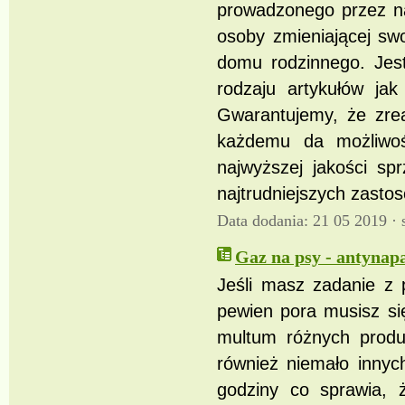
prowadzonego przez na
osoby zmieniającej sw
domu rodzinnego. Jest
rodzaju artykułów ja
Gwarantujemy, że zre
każdemu da możliwoś
najwyższej jakości s
najtrudniejszych zasto
Data dodania: 21 05 2019 ·
Gaz na psy - antynapa
Jeśli masz zadanie z 
pewien pora musisz si
multum różnych produ
również niemało innyc
godziny co sprawia, 