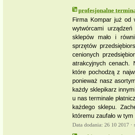
profesjonalne termin
Firma Kompar już od w
wytwórcami urządzeń f
sklepów mało i równ
sprzętów przedsiębior
cenionych przedsiębio
atrakcyjnych cenach. 
które pochodzą z najw
ponieważ nasz asortym
każdy sklepikarz innymi
u nas terminale płatni
każdego sklepu. Zach
któremu zaufało w tym 
Data dodania: 26 10 2017 ·