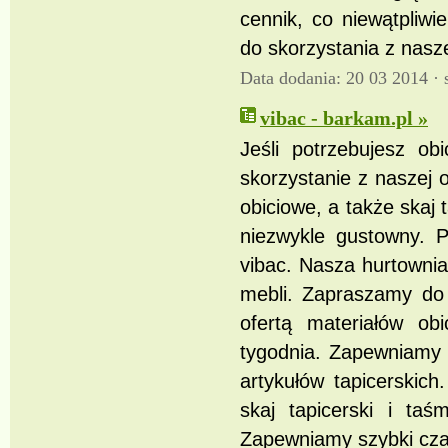
cennik, co niewątpliw
do skorzystania z nasze
Data dodania: 20 03 2014 ·
vibac - barkam.pl »
Jeśli potrzebujesz o
skorzystanie z naszej 
obiciowe, a także skaj 
niezwykle gustowny. P
vibac. Nasza hurtownia
mebli. Zapraszamy do 
ofertą materiałów ob
tygodnia. Zapewniamy s
artykułów tapicerskic
skaj tapicerski i ta
Zapewniamy szybki czas