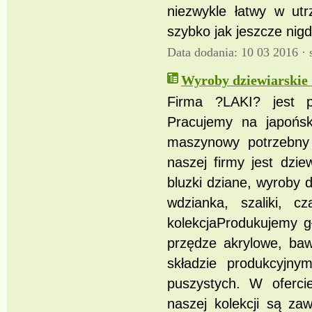
niezwykle łatwy w utr
szybko jak jeszcze nigd
Data dodania: 10 03 2016 ·
Wyroby dziewiarskie 
Firma ?LAKI? jest 
Pracujemy na japońs
maszynowy potrzebny
naszej firmy jest dzi
bluzki dziane, wyroby d
wdzianka, szaliki, c
kolekcjaProdukujemy 
przędze akrylowe, baw
składzie produkcyjn
puszystych. W oferci
naszej kolekcji są z