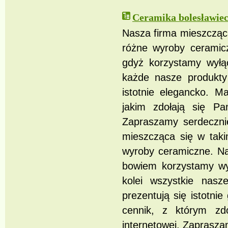
Ceramika bolesławiec
Nasza firma mieszcząca
różne wyroby ceramicz
gdyż korzystamy wyłąc
każde nasze produkty 
istotnie elegancko. M
jakim zdołają się Pa
Zapraszamy serdecznie
mieszcząca się w taki
wyroby ceramiczne. Na
bowiem korzystamy wy
kolei wszystkie nasz
prezentują się istotni
cennik, z którym zd
internetowej. Zaprasza