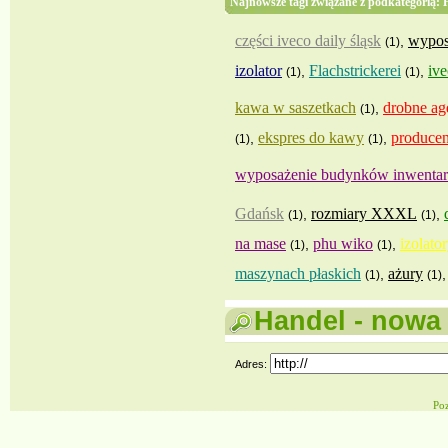
Najnowsze tagi związane z podkategorią: 
części iveco daily śląsk
wypos
,
(1)
izolator
Flachstrickerei
ive
,
,
(1)
(1)
kawa w saszetkach
drobne ag
,
(1)
ekspres do kawy
producen
,
,
(1)
(1)
wyposażenie budynków inwentar
Gdańsk
rozmiary XXXL
,
,
(1)
(1)
na mase
phu wiko
izolato
,
,
(1)
(1)
maszynach płaskich
ażury
,
(1)
(1)
Handel - nowa 
Adres:
Po