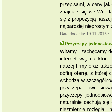
przepisami, a ceny jak
znajduje się we Wrocł
się z propozycją nasze
najbardziej nieprostym
Data dodania: 19 11 2015 ·
Przyczepy jednoosiow
Witamy i zachęcamy do
internetową, na które
naszej firmy oraz takż
obfitą ofertę, z której
wchodzą w szczególnośc
przyczepa dwuosiow
przyczepy jednoosiow
naturalnie cechują się
niezmiernie rozległą i 