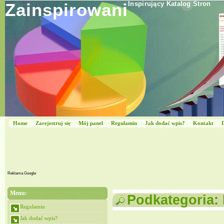
Zainspirowani
Inspirujący Katalog Stron
Home
Zarejestruj się
Mój panel
Regulamin
Jak dodać wpis?
Kontakt
Reklama Google
Menu:
Podkategoria:
Regulamin
Jak dodać wpis?