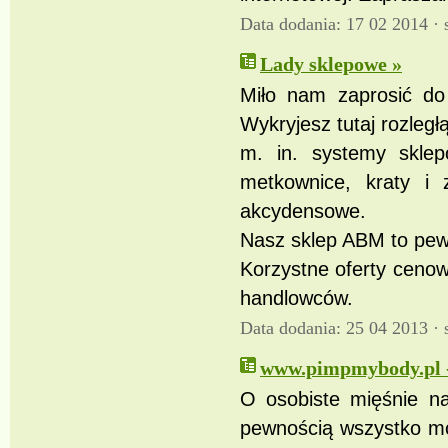
Data dodania: 17 02 2014 ·
Lady sklepowe »
Miło nam zaprosić d
Wykryjesz tutaj rozleg
m. in. systemy sklep
metkownice, kraty i z
akcydensowe.
Nasz sklep ABM to pewn
Korzystne oferty cenow
handlowców.
Data dodania: 25 04 2013 ·
www.pimpmybody.pl -
O osobiste mięśnie na
pewnością wszystko mo