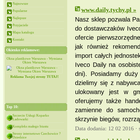
Najnowsze
www.daily.tychy.pl »
Popularne
Najlepsze
Nasz sklep pozwala Pa
Przyjaciele
do dostawczaków Iveco
Mapa katalogu
ofercie pierwszorzędn
Kontakt
jak również rekomend
Okienko reklamowe:
import całych jednost
iana
Okna plastikowe Warszawa - Wymiana
Okna plastikowe Warszawa - Wymiana
Okien Warszawa
Okien Warszawa
Iveco Daily na osobis
dni). Posiadamy duży
Reklama Twojej strony TUTAJ!
dzielimy się z nabywc
ulokowany jest w gm
oferujemy także hand
Top 10:
zamienne do samochod
Szczecin Usługi Koparko
skrzynie biegów, rozrz
Ładowarki
Kompleks małego biustu
Data dodania: 12 02 2016 ·
Strony internetowe Czechowice ?
Dziedzice