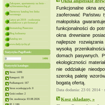
Okna angielskie drew
Zakopane, apartamenty na ferie -
wybieramnocleg.pl
Funkcjonalne okna ang
Darmowy katalog bez linka
zaoferować Państwu t
zwrotnego
Łatwy pit 2019 - rozliczenia
małopolska gwarantuj
podatkowe z pit-format.pl
funkcjonalności do pot
Stomatolog Piaseczno
Blog kulinarny
okna drewniane posia
Katalog seo
najlepsze rozwiązania
www.daily.tychy.pl
wysoką przenikalności
Statystyka PageRank:
domach pasywnych. Po
1406
ekologiczności materia
Statystyki katalogu:
nie oddziałuje nieodp
Stron: 1406
szeroką paletę wzorów
Kategorii: 18
bogatą ofertą.
Podkategorii: 167
Stron oczekujących: 0
Data dodania: 23 01 2014 ·
Gości online: 2
Kosz składany, »
Ost. moderacja: 03.08.2026
IP: 1,180