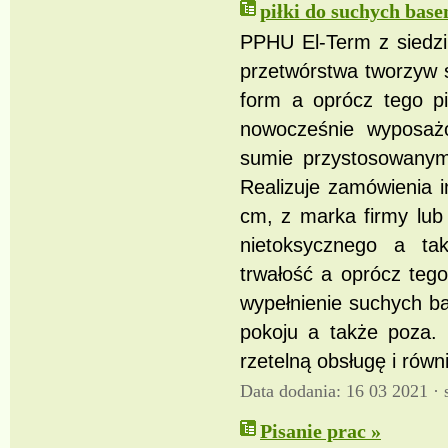
piłki do suchych bas
PPHU El-Term z siedzi
przetwórstwa tworzyw s
form a oprócz tego p
nowocześnie wyposa
sumie przystosowanymi
Realizuje zamówienia i
cm, z marka firmy lub
nietoksycznego a ta
trwałość a oprócz tego
wypełnienie suchych ba
pokoju a także poza.
rzetelną obsługę i równ
Data dodania: 16 03 2021 ·
Pisanie prac »