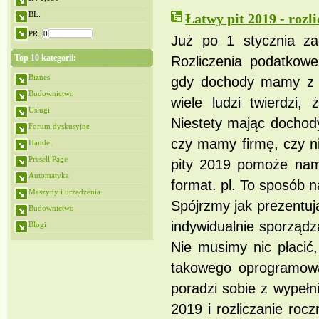
BL:
Łatwy pit 2019 - rozl
PR:
Już po 1 stycznia za
Top 10 kategorii:
Rozliczenia podatkow
Biznes
gdy dochody mamy z ki
Budownictwo
wiele ludzi twierdzi
Usługi
Niestety mając dochody
Forum dyskusyjne
czy mamy firmę, czy n
Handel
Presell Page
pity 2019 pomoże nam
Automatyka
format. pl. To sposób na
Maszyny i urządzenia
Spójrzmy jak prezentuj
Budownictwo
indywidualnie sporządza
Blogi
Nie musimy nic płacić
takowego oprogramowan
poradzi sobie z wypełn
2019 i rozliczanie roc