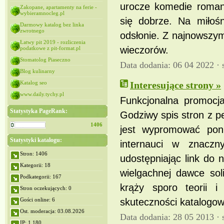
urocze komedie romant
Zakopane, apartamenty na ferie -
wybieramnocleg.pl
się dobrze. Na miłoś
Darmowy katalog bez linka
zwrotnego
odsłonie. Z najnowszym
Łatwy pit 2019 - rozliczenia
wieczorów.
podatkowe z pit-format.pl
Stomatolog Piaseczno
Data dodania: 06 04 2022 ·
Blog kulinarny
Katalog seo
Interesujące strony »
www.daily.tychy.pl
Funkcjonalna promocja
Statystyka PageRank:
Godziwy spis stron z p
1406
jest wypromować poni
Statystyki katalogu:
internauci w znaczn
Stron: 1406
udostępniając link do 
Kategorii: 18
wielgachnej dawce so
Podkategorii: 167
krąży sporo teorii
Stron oczekujących: 0
Gości online: 6
skuteczności katalogow
Ost. moderacja: 03.08.2026
Data dodania: 28 05 2013 ·
IP: 1,180