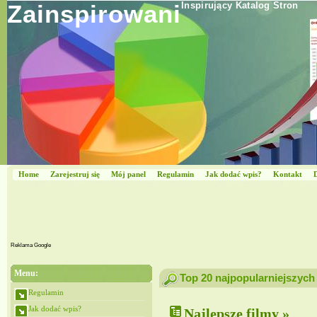
Zainspirowani
Inspirujący Katalog Stron
Home
Zarejestruj się
Mój panel
Regulamin
Jak dodać wpis?
Kontakt
Reklama Google
Menu:
Top 20 najpopularniejszych
Regulamin
Jak dodać wpis?
Najlepsze filmy »