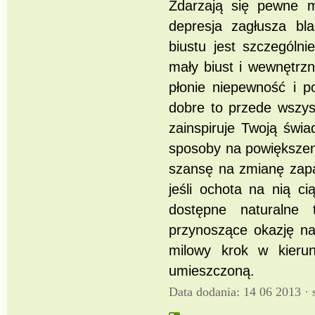
Zdarzają się pewne m
depresja zagłusza bla
biustu jest szczególn
mały biust i wewnętrz
płonie niepewność i p
dobre to przede wszys
zainspiruje Twoją świ
sposoby na powiększeni
szansę na zmianę zapa
jeśli ochota na nią ci
dostępne naturalne 
przynoszące okazję na
milowy krok w kieru
umieszczoną.
Data dodania: 14 06 2013 ·