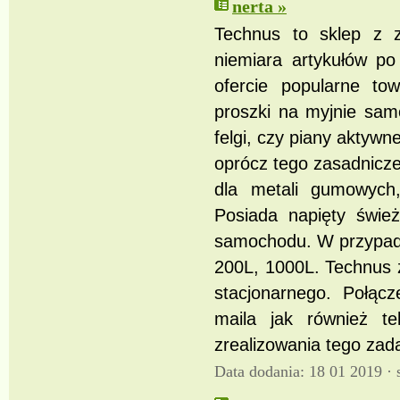
nerta »
Technus to sklep z 
niemiara artykułów p
ofercie popularne t
proszki na myjnie sam
felgi, czy piany aktywn
oprócz tego zasadnicze
dla metali gumowych,
Posiada napięty świe
samochodu. W przypadk
200L, 1000L. Technus z
stacjonarnego. Połąc
maila jak również t
zrealizowania tego zad
Data dodania: 18 01 2019 ·