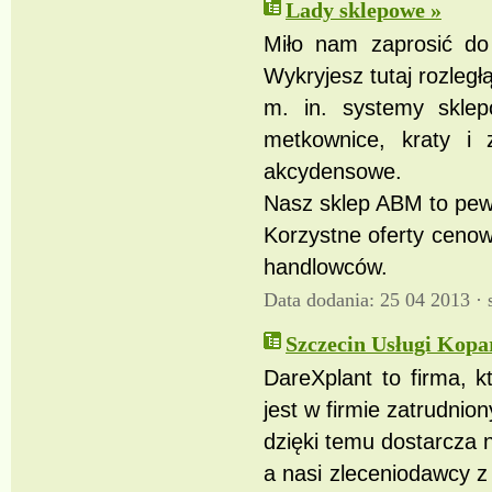
Lady sklepowe »
Miło nam zaprosić d
Wykryjesz tutaj rozleg
m. in. systemy sklep
metkownice, kraty i z
akcydensowe.
Nasz sklep ABM to pewn
Korzystne oferty cenow
handlowców.
Data dodania: 25 04 2013 ·
Szczecin Usługi Kopa
DareXplant to firma, k
jest w firmie zatrudnio
dzięki temu dostarcza 
a nasi zleceniodawcy z