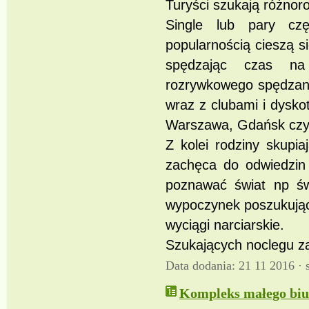
Turyści szukają różno
Single lub pary cz
popularnością cieszą s
spędzając czas na 
rozrywkowego spędzani
wraz z clubami i dysko
Warszawa, Gdańsk czy
Z kolei rodziny skupi
zachęca do odwiedzin 
poznawać świat np św
wypoczynek poszukując 
wyciągi narciarskie.
Szukających noclegu z
Data dodania: 21 11 2016 ·
Kompleks małego biu