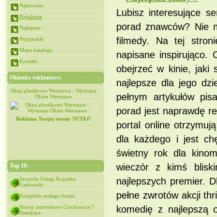
Najnowsze
Lubisz interesujące se
Popularne
porad znawców? Nie ma
Najlepsze
filmedy. Na tej stro
Przyjaciele
Mapa katalogu
napisane inspirująco. 
Kontakt
obejrzeć w kinie, jaki
Okienko reklamowe:
najlepsze dla jego dz
iana
Okna plastikowe Warszawa - Wymiana
Okna plastikowe Warszawa - Wymiana
pełnym artykułów pisa
Okien Warszawa
Okien Warszawa
porad jest naprawdę 
Reklama Twojej strony TUTAJ!
portal online otrzymuj
dla każdego i jest c
świetny rok dla kino
wieczór z kimś blisk
Top 10:
Szczecin Usługi Koparko
najlepszych premier. D
Ładowarki
pełne zwrotów akcji thr
Kompleks małego biustu
Strony internetowe Czechowice ?
komedię z najlepszą 
Dziedzice