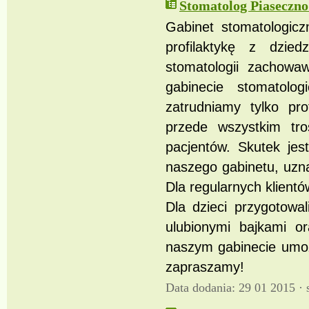
Stomatolog Piaseczno
Gabinet stomatologiczn
profilaktykę z dzied
stomatologii zachowaw
gabinecie stomatolo
zatrudniamy tylko pr
przede wszystkim tr
pacjentów. Skutek je
naszego gabinetu, uzna
Dla regularnych klientó
Dla dzieci przygotowa
ulubionymi bajkami o
naszym gabinecie umożl
zapraszamy!
Data dodania: 29 01 2015 ·