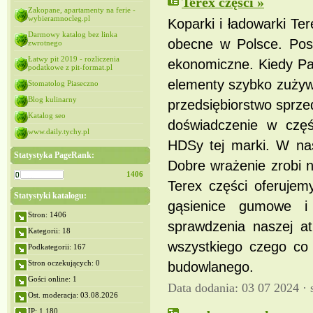
Terex części »
Zakopane, apartamenty na ferie -
wybieramnocleg.pl
Koparki i ładowarki Te
Darmowy katalog bez linka
obecne w Polsce. Pos
zwrotnego
Łatwy pit 2019 - rozliczenia
ekonomiczne. Kiedy Pa
podatkowe z pit-format.pl
elementy szybko zużyw
Stomatolog Piaseczno
Blog kulinarny
przedsiębiorstwo sprz
Katalog seo
doświadczenie w częś
www.daily.tychy.pl
HDSy tej marki. W nas
Statystyka PageRank:
Dobre wrażenie zrobi 
1406
Terex części oferujem
Statystyki katalogu:
gąsienice gumowe i
Stron: 1406
sprawdzenia naszej at
Kategorii: 18
wszystkiego czego co 
Podkategorii: 167
Stron oczekujących: 0
budowlanego.
Gości online: 1
Data dodania: 03 07 2024 ·
Ost. moderacja: 03.08.2026
IP: 1,180