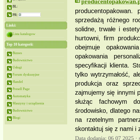
producentopakowan.p
BL:
producentopakowan. p
PR:
sprzedażą różnego ro
Linki:
solidne, trwałe i est
Lista katalogow
hurtowni, firm produk
Top 10 kategorii:
obejmuje opakowani
Biznes
opakowania persona
Budownictwo
specyfikacji klienta.
Usługi
tylko wytrzymałość, a
Forum dyskusyjne
Handel
produkcja oraz sprze
Presell Page
zajmujemy się innymi 
Automatyka
służąc fachowym do
Maszyny i urządzenia
środowisko, dlatego na
Budownictwo
Blogi
na rzetelnym partner
skontaktuj się z nami 
Data dodania: 06 07 2025 ·