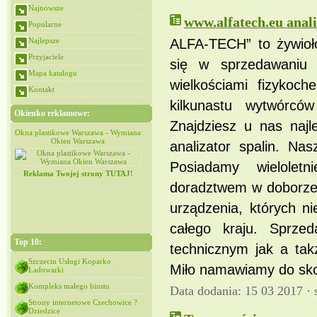
Najnowsze
www.alfatech.eu anali
Popularne
Najlepsze
ALFA-TECH” to żywiołow
Przyjaciele
się w sprzedawaniu 
Mapa katalogu
wielkościami fizykoc
Kontakt
kilkunastu wytwórcó
Okienko reklamowe:
Znajdziesz u nas najle
iana
Okna plastikowe Warszawa - Wymiana
Okna plastikowe Warszawa - Wymiana
Okien Warszawa
Okien Warszawa
analizator spalin. Na
Posiadamy wielolet
Reklama Twojej strony TUTAJ!
doradztwem w doborze 
urządzenia, których n
całego kraju. Sprze
Top 10:
technicznym jak a ta
Szczecin Usługi Koparko
Miło namawiamy do skor
Ładowarki
Kompleks małego biustu
Data dodania: 15 03 2017 ·
Strony internetowe Czechowice ?
Dziedzice