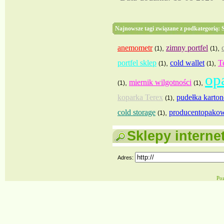
Najnowsze tagi związane z podkategorią: 
anemometr
zimny portfel
,
,
(1)
(1)
portfel sklep
cold wallet
T
,
,
(1)
(1)
op
miernik wilgotności
,
,
(1)
(1)
koparka Terex
pudełka karto
,
(1)
cold storage
producentopakow
,
(1)
Sklepy interne
Adres:
Po