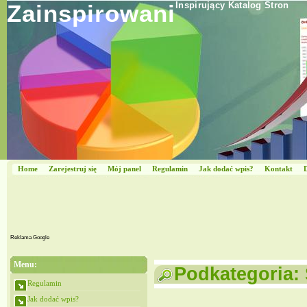
Zainspirowani
Inspirujący Katalog Stron
Home
Zarejestruj się
Mój panel
Regulamin
Jak dodać wpis?
Kontakt
Reklama Google
Menu:
Podkategoria: 
Regulamin
Jak dodać wpis?