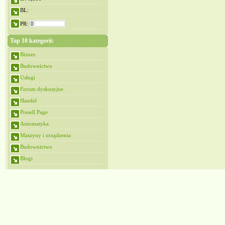
BL:
PR:
Top 10 kategorii:
Biznes
Budownictwo
Usługi
Forum dyskusyjne
Handel
Presell Page
Automatyka
Maszyny i urządzenia
Budownictwo
Blogi