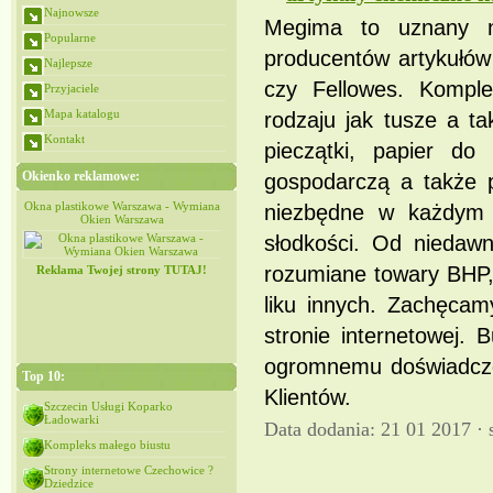
Najnowsze
Megima to uznany na
Popularne
producentów artykułów 
Najlepsze
czy Fellowes. Kompl
Przyjaciele
Mapa katalogu
rodzaju jak tusze a ta
Kontakt
pieczątki, papier do
Okienko reklamowe:
gospodarczą a także p
iana
Okna plastikowe Warszawa - Wymiana
Okna plastikowe Warszawa - Wymiana
niezbędne w każdym 
Okien Warszawa
Okien Warszawa
słodkości. Od niedawn
rozumiane towary BHP, 
Reklama Twojej strony TUTAJ!
liku innych. Zachęcam
stronie internetowej. 
ogromnemu doświadcze
Top 10:
Klientów.
Szczecin Usługi Koparko
Ładowarki
Data dodania: 21 01 2017 ·
Kompleks małego biustu
Strony internetowe Czechowice ?
Dziedzice