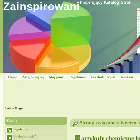
Zainspirowani
Inspirujący Katalog Stron
Home
Zarejestruj się
Mój panel
Regulamin
Jak dodać wpis?
Kontakt
Reklama Google
Menu:
Strony związane z hasłem '
Regulamin
Jak dodać wpis?
artykuły chemiczne 