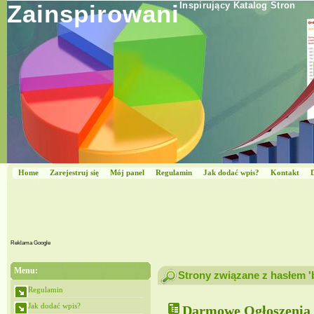
Zainspirowani
Inspirujący Katalog Stron
Home
Zarejestruj się
Mój panel
Regulamin
Jak dodać wpis?
Kontakt
Reklama Google
Menu:
Strony związane z hasłem '
Regulamin
Jak dodać wpis?
Darmowe Ogłoszenia 