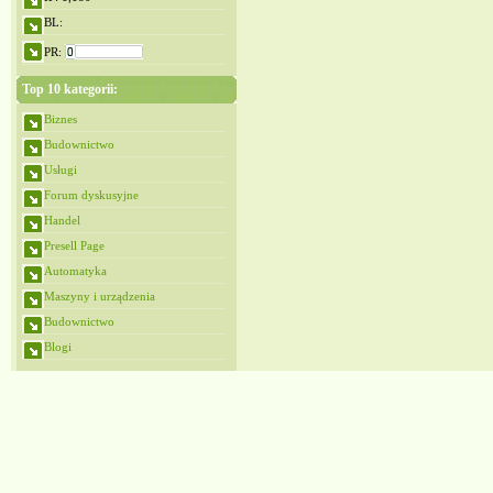
BL:
PR:
Top 10 kategorii:
Biznes
Budownictwo
Usługi
Forum dyskusyjne
Handel
Presell Page
Automatyka
Maszyny i urządzenia
Budownictwo
Blogi