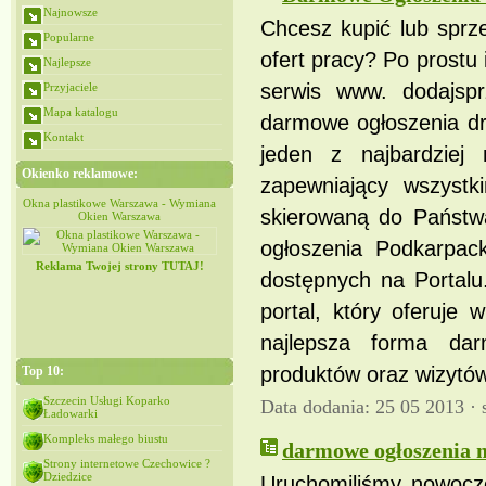
Najnowsze
Chcesz kupić lub sprz
Popularne
ofert pracy? Po prostu 
Najlepsze
serwis www. dodajspr
Przyjaciele
Mapa katalogu
darmowe ogłoszenia dr
Kontakt
jeden z najbardziej
Okienko reklamowe:
zapewniający wszyst
iana
Okna plastikowe Warszawa - Wymiana
Okna plastikowe Warszawa - Wymiana
skierowaną do Państw
Okien Warszawa
Okien Warszawa
ogłoszenia Podkarpack
Reklama Twojej strony TUTAJ!
dostępnych na Portalu
portal, który oferuje 
najlepsza forma dar
produktów oraz wizytów
Top 10:
Szczecin Usługi Koparko
Data dodania: 25 05 2013 ·
Ładowarki
Kompleks małego biustu
darmowe ogłoszenia m
Strony internetowe Czechowice ?
Dziedzice
Uruchomiliśmy nowocze