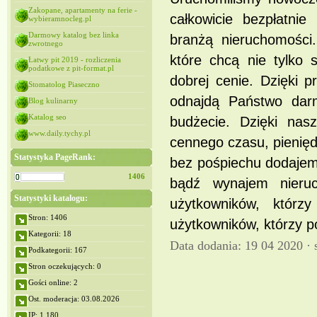
Zakopane, apartamenty na ferie -
całkowicie bezpłatni
wybieramnocleg.pl
Darmowy katalog bez linka
branżą nieruchomości.
zwrotnego
które chcą nie tylko 
Łatwy pit 2019 - rozliczenia
podatkowe z pit-format.pl
dobrej cenie. Dzięki pr
Stomatolog Piaseczno
odnajdą Państwo dar
Blog kulinarny
Katalog seo
budżecie. Dzięki na
www.daily.tychy.pl
cennego czasu, pieniędz
Statystyka PageRank:
bez pośpiechu dodajem
1406
bądź wynajem nieru
Statystyki katalogu:
użytkowników, którz
Stron: 1406
użytkowników, którzy p
Kategorii: 18
Data dodania: 19 04 2020 ·
Podkategorii: 167
Stron oczekujących: 0
Gości online: 2
Ost. moderacja: 03.08.2026
IP: 1,180