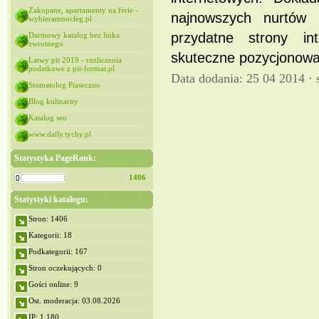
Zakopane, apartamenty na ferie -
najnowszych nurtów 
wybieramnocleg.pl
przydatne strony i
Darmowy katalog bez linka
zwrotnego
skuteczne pozycjonowa
Łatwy pit 2019 - rozliczenia
podatkowe z pit-format.pl
Data dodania: 25 04 2014 ·
Stomatolog Piaseczno
Blog kulinarny
Katalog seo
www.daily.tychy.pl
Statystyka PageRank:
1406
Statystyki katalogu:
Stron: 1406
Kategorii: 18
Podkategorii: 167
Stron oczekujących: 0
Gości online: 9
Ost. moderacja: 03.08.2026
IP: 1,180