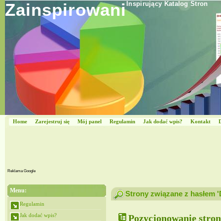
Zainspirowani
Inspirujący Katalog Stron
Home
Zarejestruj się
Mój panel
Regulamin
Jak dodać wpis?
Kontakt
Reklama Google
Menu:
Strony związane z hasłem '
Regulamin
Jak dodać wpis?
Pozycjonowanie stro