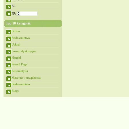
BL:
PR:
Top 10 kategorii:
Biznes
Budownictwo
Usługi
Forum dyskusyjne
Handel
Presell Page
Automatyka
Maszyny i urządzenia
Budownictwo
Blogi