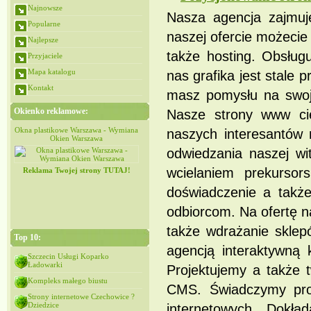
Najnowsze
Nasza agencja zajmuje
Popularne
naszej ofercie możecie 
Najlepsze
także hosting. Obsług
Przyjaciele
Mapa katalogu
nas grafika jest stale
Kontakt
masz pomysłu na swoją
Okienko reklamowe:
Nasze strony www ci
iana
Okna plastikowe Warszawa - Wymiana
Okna plastikowe Warszawa - Wymiana
naszych interesantów
Okien Warszawa
Okien Warszawa
odwiedzania naszej wi
wcielaniem prekursors
Reklama Twojej strony TUTAJ!
doświadczenie a także
odbiorcom. Na ofertę n
także wdrażanie sklep
Top 10:
agencją interaktywną 
Szczecin Usługi Koparko
Ładowarki
Projektujemy a także 
Kompleks małego biustu
CMS. Świadczymy proj
Strony internetowe Czechowice ?
Dziedzice
internetowych. Dokła