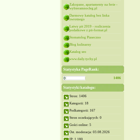
Zakopane, apartamenty na ferie -
wybieramnocleg.pl
Darmowy katalog bez linka
zwrotnego
Łatwy pit 2019 - rozliczenia
podatkowe z pit-format.pl
Stomatolog Piaseczno
Blog kulinarny
Katalog seo
www.daily.tychy.pl
Statystyka PageRank:
1406
Statystyki katalogu:
Stron: 1406
Kategorii: 18
Podkategorii: 167
Stron oczekujących: 0
Gości online: 5
Ost. moderacja: 03.08.2026
IP: 1,180