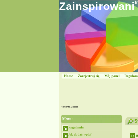
Zainspirowani
I
Home
Zarejestruj się
Mój panel
Regulam
Reklama Google
Menu:
S
Regulamin
Jak dodać wpis?
i