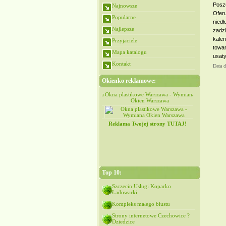
Posz
Najnowsze
Ofer
Popularne
nied
Najlepsze
zadz
kale
Przyjaciele
towa
Mapa katalogu
usat
Kontakt
Data 
Okienko reklamowe:
Okna plastikowe Warszawa - Wymiana
Okna plastikowe Warszawa - Wymiana
Okna plastik
Okien Warszawa
Okien Warszawa
Ok
Reklama Twojej strony TUTAJ!
Top 10:
Szczecin Usługi Koparko
Ładowarki
Kompleks małego biustu
Strony internetowe Czechowice ?
Dziedzice