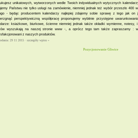
ukujesz unikatowych, wytworzonych wedle Twoich indywidualnych wytycznych kalendarz
ujemy Państwu nie tylko usługi na zamówienie, niemniej jednak też wybór przeszło 400 w
ługo - będąc producentem kalendarzy najlepiej zdajemy sobie sprawę z tego jak on 
ierzgnąć perspektywiczną współpracę proponujemy wybitnie przystępne uwarunkowani
ndarze: ksiażkowe, biurkowe, ścienne niemniej jednak także okładki wymienne, notesy, 
rów wyszukają na naszej stronie www -, a oprócz tego tam także zapraszamy : w
ysfakcjonowani z naszych produktów.
dodania: 29 11 2015 ·
szczegóły wpisu »
Pozycjonowanie Gliwice
owe Warszawa - Wymiana
ien Warszawa