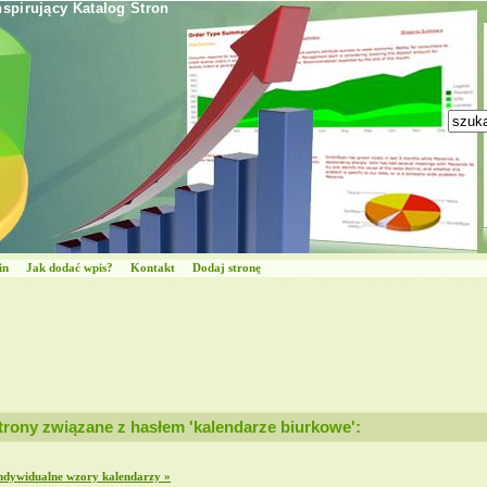
nspirujący Katalog Stron
in
Jak dodać wpis?
Kontakt
Dodaj stronę
trony związane z hasłem 'kalendarze biurkowe':
ndywidualne wzory kalendarzy »