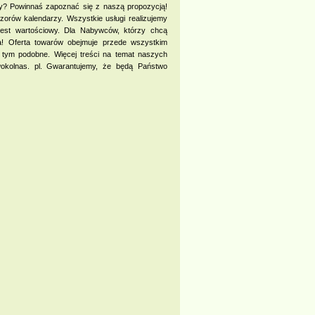
y? Powinnaś zapoznać się z naszą propozycją!
zorów kalendarzy. Wszystkie usługi realizujemy
jest wartościowy. Dla Nabywców, którzy chcą
a! Oferta towarów obejmuje przede wszystkim
i tym podobne. Więcej treści na temat naszych
okolnas. pl. Gwarantujemy, że będą Państwo