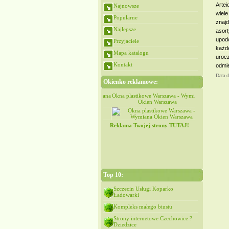
Artei
Najnowsze
wiele
Popularne
znaj
Najlepsze
asor
upodo
Przyjaciele
każd
Mapa katalogu
urocz
Kontakt
odmi
Data 
Okienko reklamowe:
Okna plastikowe Warszawa - Wymiana
Okna plastikowe Warszawa - Wymiana
Okna plastik
Okien Warszawa
Okien Warszawa
Ok
Reklama Twojej strony TUTAJ!
Top 10:
Szczecin Usługi Koparko
Ładowarki
Kompleks małego biustu
Strony internetowe Czechowice ?
Dziedzice