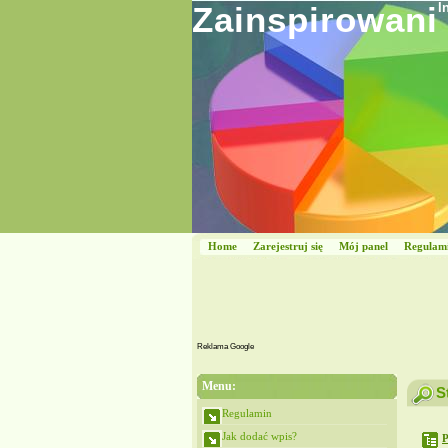
Zainspirowani
I
Home
Zarejestruj się
Mój panel
Regulam
Reklama Google
Menu:
S
Regulamin
Jak dodać wpis?
P