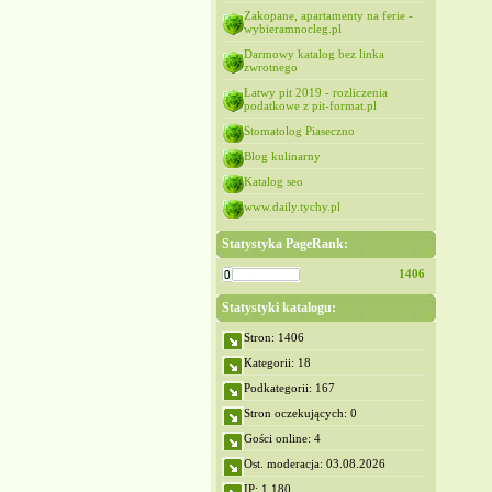
Zakopane, apartamenty na ferie -
wybieramnocleg.pl
Darmowy katalog bez linka
zwrotnego
Łatwy pit 2019 - rozliczenia
podatkowe z pit-format.pl
Stomatolog Piaseczno
Blog kulinarny
Katalog seo
www.daily.tychy.pl
Statystyka PageRank:
1406
Statystyki katalogu:
Stron: 1406
Kategorii: 18
Podkategorii: 167
Stron oczekujących: 0
Gości online: 4
Ost. moderacja: 03.08.2026
IP: 1,180