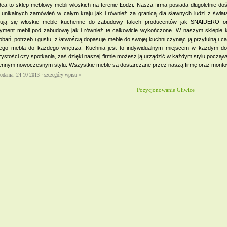
dea to sklep meblowy mebli włoskich na terenie Łodzi. Nasza firma posiada długoletnie 
 unikalnych zamówień w całym kraju jak i również za granicą dla sławnych ludzi z świata 
dują się włoskie meble kuchenne do zabudowy takich producentów jak SNAIDERO 
tyment mebli pod zabudowę jak i również te całkowicie wykończone. W naszym sklepie k
bań, potrzeb i gustu, z łatwością dopasuje meble do swojej kuchni czyniąc ją przytulną i
ego mebla do każdego wnętrza. Kuchnia jest to indywidualnym miejscem w każdym domu
ystości czy spotkania, zaś dzięki naszej firmie możesz ją urządzić w każdym stylu począw
ennym nowoczesnym stylu. Wszystkie meble są dostarczane przez naszą firmę oraz monto
dodania: 24 10 2013 ·
szczegóły wpisu »
Pozycjonowanie Gliwice
owe Warszawa - Wymiana
ien Warszawa