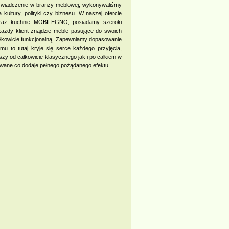
doświadczenie w branży meblowej, wykonywaliśmy
kultury, polityki czy biznesu. W naszej ofercie
oraz kuchnie MOBILEGNO, posiadamy szeroki
ażdy klient znajdzie meble pasujące do swoich
 całkowicie funkcjonalną. Zapewniamy dopasowanie
 to tutaj kryje się serce każdego przyjęcia,
szy od całkowicie klasycznego jak i po całkiem w
wane co dodaje pełnego pożądanego efektu.