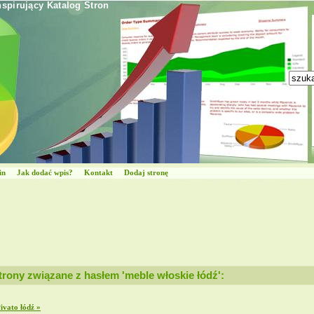
nspirujący Katalog Stron
in
Jak dodać wpis?
Kontakt
Dodaj stronę
trony związane z hasłem 'meble włoskie łódź':
ivato łódź »