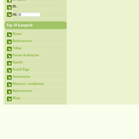
BL:
PR:
Top 10 kategorii:
Biznes
Budownictwo
Usługi
Forum dyskusyjne
Handel
Presell Page
Automatyka
Maszyny i urządzenia
Budownictwo
Blogi