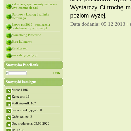
Zakopane, apartamenty na ferie -
Wystarczy Ci trochę mo
wybieramnocleg.pl
poziom wyżej.
Darmowy katalog bez linka
zwrotnego
Data dodania: 05 12 2013 ·
Łatwy pit 2019 - rozliczenia
podatkowe z pit-format.pl
Stomatolog Piaseczno
Blog kulinarny
Katalog seo
www.daily.tychy.pl
Statystyka PageRank:
1406
Statystyki katalogu:
Stron: 1406
Kategorii: 18
Podkategorii: 167
Stron oczekujących: 0
Gości online: 2
Ost. moderacja: 03.08.2026
IP: 1,180