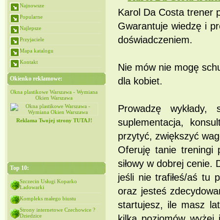
Najnowsze
Karol Da Costa trener 
Popularne
Gwarantuje wiedzę i pro
Najlepsze
doświadczeniem.
Przyjaciele
Mapa katalogu
Kontakt
Nie mów nie mogę schud
Okienko reklamowe:
dla kobiet.
iana
Okna plastikowe Warszawa - Wymiana
Okna plastikowe Warszawa - Wymiana
Okien Warszawa
Okien Warszawa
Prowadzę wykłady, s
suplementacja, konsu
Reklama Twojej strony TUTAJ!
przytyć, zwiększyć wag
Oferuję tanie treningi
siłowy w dobrej cenie. 
Top 10:
jeśli nie trafiłeś/aś t
Szczecin Usługi Koparko
Ładowarki
oraz jesteś zdecydowa
Kompleks małego biustu
startujesz, ile masz l
Strony internetowe Czechowice ?
Dziedzice
kilka poziomów wyżej 