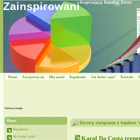
Zainspirowani
Inspirujący Katalog Stron
Home
Zarejestruj się
Mój panel
Regulamin
Jak dodać wpis?
Kontakt
Reklama Google
Menu:
Strony związane z hasłem 
Regulamin
Jak dodać wpis?
Karol Da Costa trene