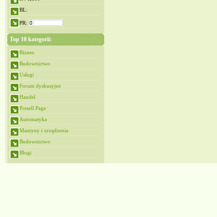
BL:
PR:
Top 10 kategorii:
Biznes
Budownictwo
Usługi
Forum dyskusyjne
Handel
Presell Page
Automatyka
Maszyny i urządzenia
Budownictwo
Blogi