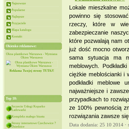
Najnowsze
Lokale mieszkalne moż
Popularne
powinno się stosować
Najlepsze
rzeczy, które w wi
Przyjaciele
Mapa katalogu
zabezpieczanie naszyc
Kontakt
które pozwalają nam ot
Okienko reklamowe:
już dość mocno otworzy
iana
Okna plastikowe Warszawa - Wymiana
Okna plastikowe Warszawa - Wymiana
sama sytuacja ma m
Okien Warszawa
Okien Warszawa
meblowych. Podkładki 
Reklama Twojej strony TUTAJ!
ciężkie meblościanki i
podkładki meblowe um
najważniejsze i zawsze
przypadkach to rozwią
Top 10:
Szczecin Usługi Koparko
ze 100% pewnością zmn
Ładowarki
rozwiązania zawsze się 
Kompleks małego biustu
Strony internetowe Czechowice ?
Data dodania: 25 10 2014 ·
Dziedzice