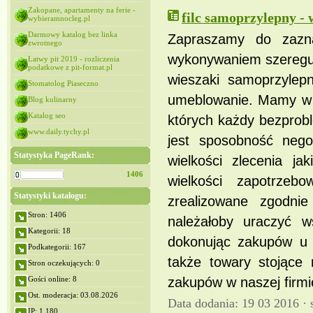
Zakopane, apartamenty na ferie -
filc samoprzylepny -
wybieramnocleg.pl
Darmowy katalog bez linka
Zapraszamy do zaznaj
zwrotnego
wykonywaniem szeregu 
Łatwy pit 2019 - rozliczenia
podatkowe z pit-format.pl
wieszaki samoprzylepn
Stomatolog Piaseczno
umeblowanie. Mamy w o
Blog kulinarny
Katalog seo
których każdy bezprobl
www.daily.tychy.pl
jest sposobność negoc
Statystyka PageRank:
wielkości zlecenia ja
1406
wielkości zapotrze
Statystyki katalogu:
zrealizowane zgodni
Stron: 1406
należałoby uraczyć w
Kategorii: 18
dokonując zakupów u 
Podkategorii: 167
także towary stojące
Stron oczekujących: 0
Gości online: 8
zakupów w naszej firmi
Ost. moderacja: 03.08.2026
Data dodania: 19 03 2016 ·
IP: 1,180