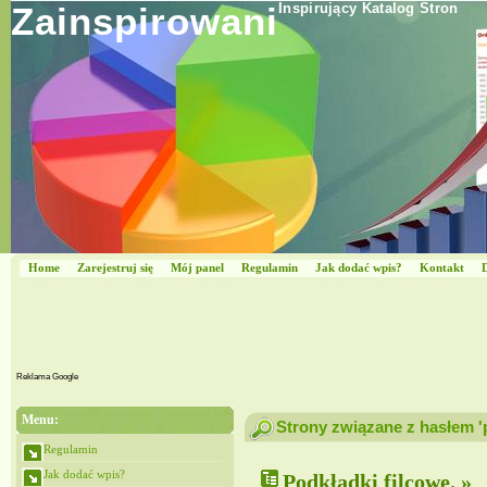
Zainspirowani
Inspirujący Katalog Stron
Home
Zarejestruj się
Mój panel
Regulamin
Jak dodać wpis?
Kontakt
Reklama Google
Menu:
Strony związane z hasłem 'p
Regulamin
Jak dodać wpis?
Podkładki filcowe. »