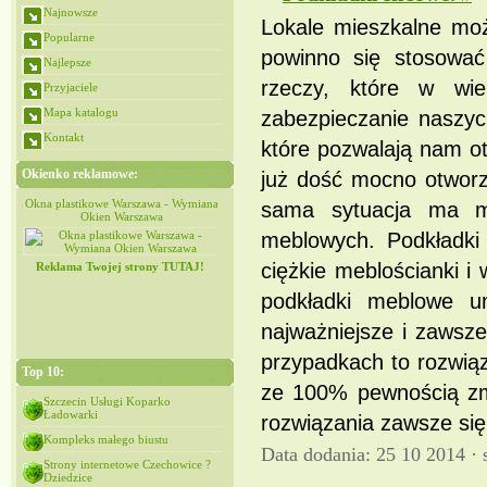
Najnowsze
Lokale mieszkalne moż
Popularne
powinno się stosować
Najlepsze
rzeczy, które w wi
Przyjaciele
Mapa katalogu
zabezpieczanie naszyc
Kontakt
które pozwalają nam ot
Okienko reklamowe:
już dość mocno otworzy
iana
Okna plastikowe Warszawa - Wymiana
Okna plastikowe Warszawa - Wymiana
sama sytuacja ma m
Okien Warszawa
Okien Warszawa
meblowych. Podkładki 
ciężkie meblościanki i
Reklama Twojej strony TUTAJ!
podkładki meblowe um
najważniejsze i zawsze
przypadkach to rozwią
Top 10:
ze 100% pewnością zmn
Szczecin Usługi Koparko
Ładowarki
rozwiązania zawsze się 
Kompleks małego biustu
Data dodania: 25 10 2014 ·
Strony internetowe Czechowice ?
Dziedzice