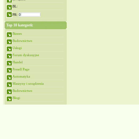
BL:
PR:
Top 10 kategorii:
Biznes
Budownictwo
Usługi
Forum dyskusyjne
Handel
Presell Page
Automatyka
Maszyny i urządzenia
Budownictwo
Blogi