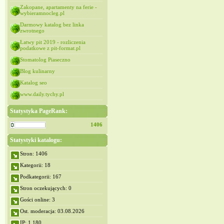
Zakopane, apartamenty na ferie -
wybieramnocleg.pl
Darmowy katalog bez linka
zwrotnego
Łatwy pit 2019 - rozliczenia
podatkowe z pit-format.pl
Stomatolog Piaseczno
Blog kulinarny
Katalog seo
www.daily.tychy.pl
Statystyka PageRank:
1406
Statystyki katalogu:
Stron: 1406
Kategorii: 18
Podkategorii: 167
Stron oczekujących: 0
Gości online: 3
Ost. moderacja: 03.08.2026
IP: 1,180