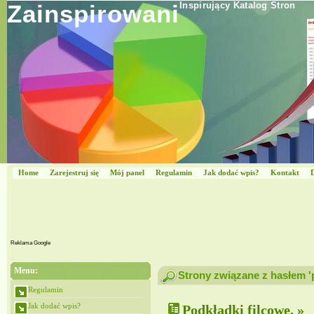
Zainspirowani
Inspirujący Katalog Stron
Home
Zarejestruj się
Mój panel
Regulamin
Jak dodać wpis?
Kontakt
Reklama Google
Menu:
Strony związane z hasłem '
Regulamin
Jak dodać wpis?
Podkładki filcowe. »