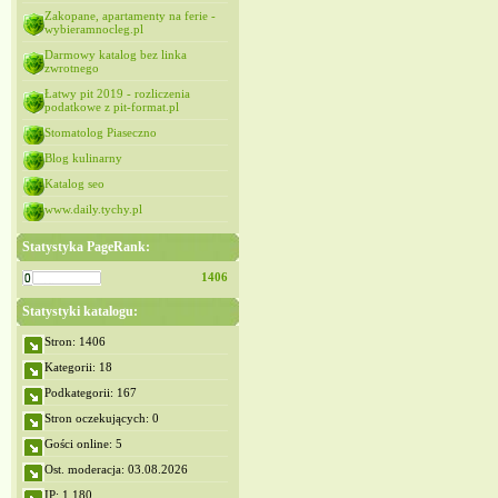
Zakopane, apartamenty na ferie -
wybieramnocleg.pl
Darmowy katalog bez linka
zwrotnego
Łatwy pit 2019 - rozliczenia
podatkowe z pit-format.pl
Stomatolog Piaseczno
Blog kulinarny
Katalog seo
www.daily.tychy.pl
Statystyka PageRank:
1406
Statystyki katalogu:
Stron: 1406
Kategorii: 18
Podkategorii: 167
Stron oczekujących: 0
Gości online: 5
Ost. moderacja: 03.08.2026
IP: 1,180