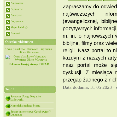
Najnowsze
Zapraszamy do odwiedzi
Popularne
najświeższych info
Najlepsze
(ewangelicznej, bibli
Przyjaciele
Mapa katalogu
pozytywnych informacji 
Kontakt
m. in. o najnowszych 
Okienko reklamowe:
biblijne, filmy oraz wi
iana
Okna plastikowe Warszawa - Wymiana
Okna plastikowe Warszawa - Wymiana
religii. Nasz portal to
Okien Warszawa
Okien Warszawa
każdym z naszych arty
nasz portal może się
Reklama Twojej strony TUTAJ!
dyskusji. Z miesiąca 
przegap żadnego z nich 
Data dodania: 31 05 2023 ·
Top 10:
Szczecin Usługi Koparko
Ładowarki
Kompleks małego biustu
Strony internetowe Czechowice ?
Dziedzice