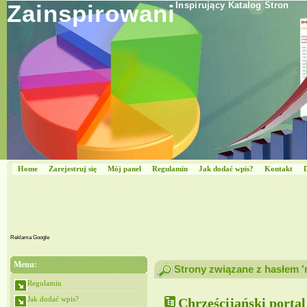
Zainspirowani
Inspirujący Katalog Stron
Home
Zarejestruj się
Mój panel
Regulamin
Jak dodać wpis?
Kontakt
Reklama Google
Menu:
Strony związane z hasłem 'r
Regulamin
Jak dodać wpis?
Chrześcijański porta