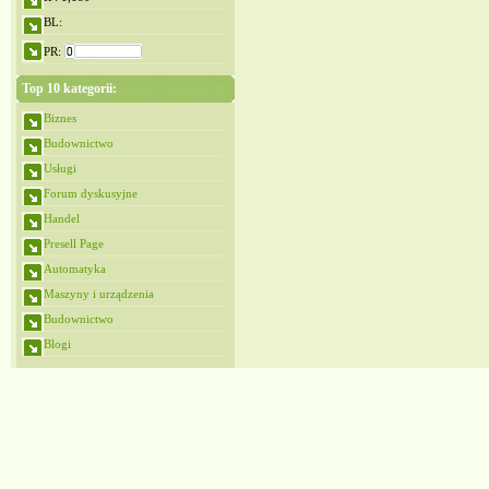
BL:
PR:
Top 10 kategorii:
Biznes
Budownictwo
Usługi
Forum dyskusyjne
Handel
Presell Page
Automatyka
Maszyny i urządzenia
Budownictwo
Blogi