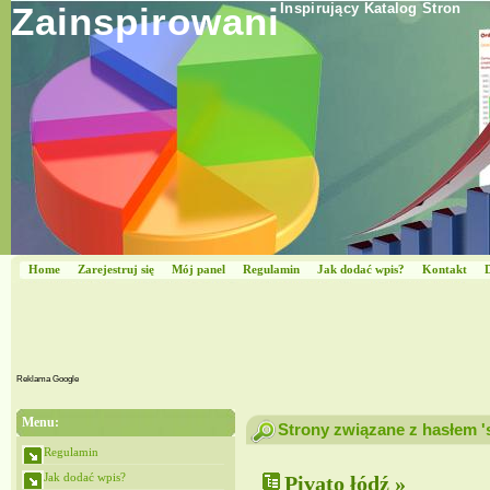
Zainspirowani
Inspirujący Katalog Stron
Home
Zarejestruj się
Mój panel
Regulamin
Jak dodać wpis?
Kontakt
Reklama Google
Menu:
Strony związane z hasłem '
Regulamin
Jak dodać wpis?
Pivato łódź »