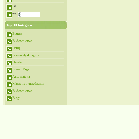
BL:
PR:
Top 10 kategorii:
Biznes
Budownictwo
Usługi
Forum dyskusyjne
Handel
Presell Page
Automatyka
Maszyny i urządzenia
Budownictwo
Blogi