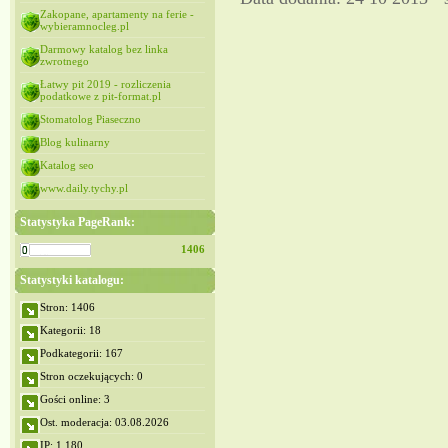
Zakopane, apartamenty na ferie -
wybieramnocleg.pl
Darmowy katalog bez linka
zwrotnego
Łatwy pit 2019 - rozliczenia
podatkowe z pit-format.pl
Stomatolog Piaseczno
Blog kulinarny
Katalog seo
www.daily.tychy.pl
Statystyka PageRank:
1406
Statystyki katalogu:
Stron: 1406
Kategorii: 18
Podkategorii: 167
Stron oczekujących: 0
Gości online: 3
Ost. moderacja: 03.08.2026
IP: 1,180