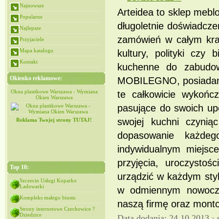
Najnowsze
Arteidea to sklep mebl
Popularne
długoletnie doświadcz
Najlepsze
zamówień w całym kraj
Przyjaciele
Mapa katalogu
kultury, polityki czy
Kontakt
kuchenne do zabudo
Okienko reklamowe:
MOBILEGNO, posiadamy 
iana
Okna plastikowe Warszawa - Wymiana
Okna plastikowe Warszawa - Wymiana
te całkowicie wykońc
Okien Warszawa
Okien Warszawa
pasujące do swoich up
swojej kuchni czyniąc
Reklama Twojej strony TUTAJ!
dopasowanie każde
indywidualnym miejsc
przyjęcia, uroczystoś
Top 10:
urządzić w każdym styl
Szczecin Usługi Koparko
Ładowarki
w odmiennym nowocze
Kompleks małego biustu
naszą firmę oraz mont
Strony internetowe Czechowice ?
Dziedzice
Data dodania: 24 10 2013 ·