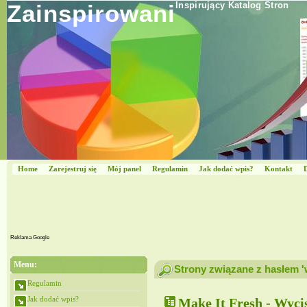
Zainspirowani
Inspirujący Katalog Stron
Home
Zarejestruj się
Mój panel
Regulamin
Jak dodać wpis?
Kontakt
Reklama Google
Menu:
Strony związane z hasłem '
Regulamin
Jak dodać wpis?
Make It Fresh - Wyci