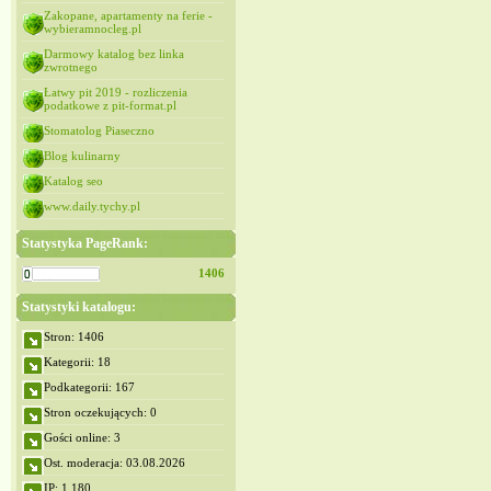
Zakopane, apartamenty na ferie -
wybieramnocleg.pl
Darmowy katalog bez linka
zwrotnego
Łatwy pit 2019 - rozliczenia
podatkowe z pit-format.pl
Stomatolog Piaseczno
Blog kulinarny
Katalog seo
www.daily.tychy.pl
Statystyka PageRank:
1406
Statystyki katalogu:
Stron: 1406
Kategorii: 18
Podkategorii: 167
Stron oczekujących: 0
Gości online: 3
Ost. moderacja: 03.08.2026
IP: 1,180