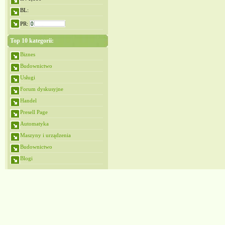
BL:
PR:
Top 10 kategorii:
Biznes
Budownictwo
Usługi
Forum dyskusyjne
Handel
Presell Page
Automatyka
Maszyny i urządzenia
Budownictwo
Blogi