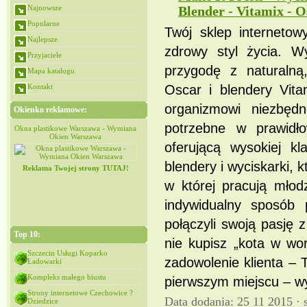
Najnowsze
Blender - Vitamix - O
Popularne
Twój sklep internetow
Najlepsze
zdrowy styl życia. W
Przyjaciele
przygodę z naturalną,
Mapa katalogu
Kontakt
Oscar i blendery Vit
organizmowi niezbędn
Okienko reklamowe:
potrzebne w prawidł
iana
Okna plastikowe Warszawa - Wymiana
Okna plastikowe Warszawa - Wymiana
Okien Warszawa
Okien Warszawa
oferującą wysokiej k
blendery i wyciskarki, 
Reklama Twojej strony TUTAJ!
w której pracują młodz
indywidualny sposób
połączyli swoją pasję
Top 10:
nie kupisz „kota w wo
Szczecin Usługi Koparko
zadowolenie klienta – 
Ładowarki
Kompleks małego biustu
pierwszym miejscu – wy
Strony internetowe Czechowice ?
Data dodania: 25 11 2015 ·
Dziedzice