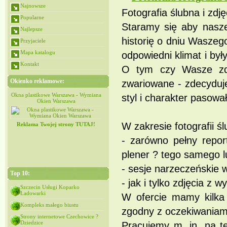
Najnowsze
Fotografia ślubna i zdj
Popularne
Staramy się aby nasze
Najlepsze
historię o dniu Waszeg
Przyjaciele
Mapa katalogu
odpowiedni klimat i by
Kontakt
O tym czy Wasze zdj
Okienko reklamowe:
zwariowane - zdecyduj
iana
Okna plastikowe Warszawa - Wymiana
Okna plastikowe Warszawa - Wymiana
styl i charakter pasow
Okien Warszawa
Okien Warszawa
W zakresie fotografii ś
Reklama Twojej strony TUTAJ!
- zarówno pełny report
plener ? tego samego l
- sesje narzeczeńskie 
Top 10:
- jak i tylko zdjęcia z 
Szczecin Usługi Koparko
Ładowarki
W ofercie mamy kilka 
Kompleks małego biustu
zgodny z oczekiwaniam
Strony internetowe Czechowice ?
Dziedzice
Pracujemy m. in. na t