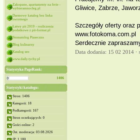
Zakopane, apartamenty na ferie -
Gliwice, Zabrze, Jawor
wybieramnocleg.pl
Darmowy katalog bez linka
zwrotnego
Szczegóły oferty oraz p
Łatwy pit 2019 - rozliczenia
podatkowe z pit-format.pl
www.fotokoma.com.pl
Stomatolog Piaseczno
Serdecznie zapraszamy
Blog kulinarny
Data dodania: 15 02 2014 ·
Katalog seo
www.daily.tychy.pl
Statystyka PageRank:
1406
Statystyki katalogu:
Stron: 1406
Kategorii: 18
Podkategorii: 167
Stron oczekujących: 0
Gości online: 2
Ost. moderacja: 03.08.2026
IP: 1,180