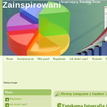
Zainspirowani
Inspirujący Katalog Stron
Home
Zarejestruj się
Mój panel
Regulamin
Jak dodać wpis?
Kontakt
Reklama Google
Menu:
Strony związane z hasłem '
Regulamin
Jak dodać wpis?
Fotokoma fotografia 