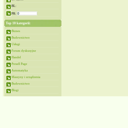
BL:
PR:
Top 10 kategorii:
Biznes
Budownictwo
Usługi
Forum dyskusyjne
Handel
Presell Page
Automatyka
Maszyny i urządzenia
Budownictwo
Blogi