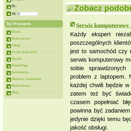
Zobacz podobne
BL:
PR:
Top 10 kategorii:
Serwis komputerowy 
Biznes
Każdy ekspert nieza
Budownictwo
poszczególnych klient
Usługi
jest to samochód czy r
Forum dyskusyjne
serwis komputerowy moż
Handel
Presell Page
sobie sprawdzonych p
Automatyka
problem z laptopem. N
Maszyny i urządzenia
każdej chwili będzie 
Budownictwo
Blogi
zatem też być świad
czasem popełniać bł
powinna być zadaniem 
jedynie dzięki temu bę
jakość obsługi.