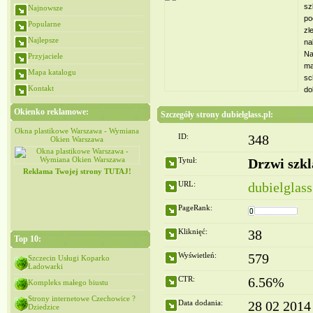
sz
Najnowsze
po
Popularne
zl
Najlepsze
na
Na
Przyjaciele
ma
Mapa katalogu
sc
Kontakt
do
Okienko reklamowe:
Szczegóły strony dubielglass.pl:
iana
Okna plastikowe Warszawa - Wymiana
Okna plastikowe Warszawa - Wymiana
ID:
348
Okien Warszawa
Okien Warszawa
Tytuł:
Drzwi szk
Reklama Twojej strony TUTAJ!
URL:
dubielglass
PageRank:
Kliknięć:
38
Top 10:
Wyświetleń:
579
Szczecin Usługi Koparko
Ładowarki
CTR:
6.56%
Kompleks małego biustu
Strony internetowe Czechowice ?
Data dodania:
28 02 2014
Dziedzice