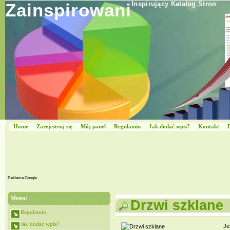
Zainspirowani
Inspirujący Katalog Stron
Home
Zarejestruj się
Mój panel
Regulamin
Jak dodać wpis?
Kontakt
Reklama Google
Menu:
Drzwi szklane
Regulamin
Jak dodać wpis?
Je