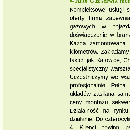
Auto-Gaz serwis, mon
Kompleksowe usługi s
oferty firma zapewnia
gazowych w pojazda
doświadczenie w branż
Każda zamontowana in
kilometrów. Zakładamy 
takich jak Katowice, 
specjalistyczny warszt
Uczestniczymy we wszy
profesjonalnie. Pełn
układów zasilana sam
ceny montażu sekwenc
Działalność na rynku
działanie. Do czterocy
4. Klienci powinni p