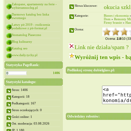
Zakopane, apartamenty na ferie -
Słowa kluczowe:
okucia szk
wybieramnocleg.pl
Darmowy katalog bez linka
Kategorie:
Biznes i ekonomia
zwrotnego
Dom
»
Remonty Mi
Firmy branże
»
Han
Łatwy pit 2019 - rozliczenia
podatkowe z pit-format.pl
Ocena:
Stomatolog Piaseczno
Ocena:
2.8
/10 (3
Blog kulinarny
Link nie działa/spam ?
Katalog seo
www.daily.tychy.pl
Wyróżnij ten wpis - b
Statystyka PageRank:
Podlinkuj stronę dubielglass.pl:
1406
Statystyki katalogu:
Stron: 1406
Kategorii: 18
Podkategorii: 167
Stron oczekujących: 0
Odwiedziny robotów:
Gości online: 1
Ost. moderacja: 03.08.2026
IP: 1,180