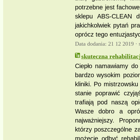
potrzebne jest fachowe
sklepu ABS-CLEAN dos
jakichkolwiek pytań pr
oprócz tego entuzjastyc
Data dodania: 21 12 2019 ·
skuteczna rehabilita
Ciepło namawiamy do O
bardzo wysokim poziom
kliniki. Po mistrzows
stanie poprawić czyją
trafiają pod naszą op
Wasze dobro a opróc
najważniejszy. Propo
którzy poszczególne za
możecie odbyć rehabil