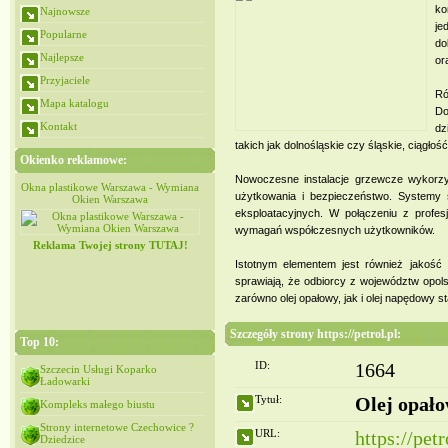
ko
Najnowsze
je
Popularne
do
Najlepsze
or
Przyjaciele
Ró
Mapa katalogu
Do
Kontakt
dz
takich jak dolnośląskie czy śląskie, ciągł
Okienko reklamowe:
Nowoczesne instalacje grzewcze wykorzys
iana
Okna plastikowe Warszawa - Wymiana
Okna plastikowe Warszawa - Wymiana
użytkowania i bezpieczeństwo. Systemy st
Okien Warszawa
Okien Warszawa
eksploatacyjnych. W połączeniu z profe
wymagań współczesnych użytkowników.
Reklama Twojej strony TUTAJ!
Istotnym elementem jest również jakość 
sprawiają, że odbiorcy z województw opols
zarówno olej opałowy, jak i olej napędowy 
Szczegóły strony https://petrol.pl:
Top 10:
ID:
1664
Szczecin Usługi Koparko
Ładowarki
Tytuł:
Olej opało
Kompleks małego biustu
Strony internetowe Czechowice ?
URL:
https://petr
Dziedzice