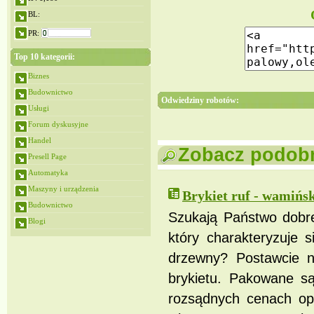
BL:
PR:
Top 10 kategorii:
Biznes
Budownictwo
Odwiedziny robotów:
Usługi
Forum dyskusyjne
Handel
Zobacz podobne
Presell Page
Automatyka
Maszyny i urządzenia
Brykiet ruf - wamińs
Budownictwo
Szukają Państwo dobre
Blogi
który charakteryzuje 
drzewny? Postawcie n
brykietu. Pakowane s
rozsądnych cenach opró