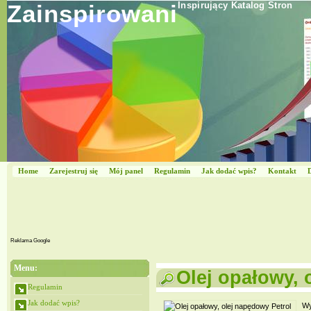
Zainspirowani
Inspirujący Katalog Stron
Home
Zarejestruj się
Mój panel
Regulamin
Jak dodać wpis?
Kontakt
Reklama Google
Menu:
Olej opałowy, 
Regulamin
Jak dodać wpis?
Wy