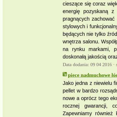
cieszące się coraz wię
energię pozyskaną z 
pragnących zachować 
stylowych i funkcjona
będących nie tylko źró
wnętrza salonu. Współ
na rynku markami, p
doskonałą jakością ora
Data dodania: 09 04 2016 ·
piece nadmuchowe łódz
Jako jedna z niewielu 
pellet w bardzo rozsąd
nowe a oprócz tego eko
rocznej gwarancji, 
Zapewniamy również k