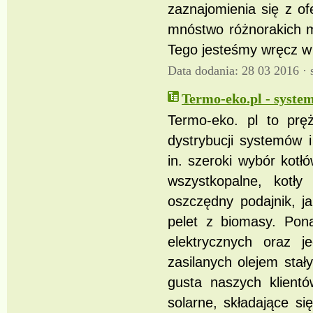
zaznajomienia się z of
mnóstwo różnorakich mo
Tego jesteśmy wręcz w
Data dodania: 28 03 2016 ·
Termo-eko.pl - syste
Termo-eko. pl to pręż
dystrybucji systemów 
in. szeroki wybór kotł
wszystkopalne, kotł
oszczędny podajnik, j
pelet z biomasy. Po
elektrycznych oraz j
zasilanych olejem sta
gusta naszych klient
solarne, składające s