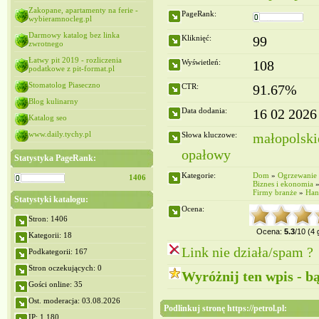
Zakopane, apartamenty na ferie -
PageRank:
wybieramnocleg.pl
Darmowy katalog bez linka
Kliknięć:
99
zwrotnego
Łatwy pit 2019 - rozliczenia
Wyświetleń:
108
podatkowe z pit-format.pl
Stomatolog Piaseczno
CTR:
91.67%
Blog kulinarny
Data dodania:
16 02 2026
Katalog seo
www.daily.tychy.pl
Słowa kluczowe:
małopolski
opałowy
Statystyka PageRank:
Kategorie:
Dom
»
Ogrzewanie
1406
Biznes i ekonomia
Firmy branże
»
Han
Statystyki katalogu:
Ocena:
Stron: 1406
Ocena:
5.3
/10 (4
Kategorii: 18
Link nie działa/spam ?
Podkategorii: 167
Stron oczekujących: 0
Wyróżnij ten wpis - b
Gości online: 35
Ost. moderacja: 03.08.2026
Podlinkuj stronę https://petrol.pl:
IP: 1,180