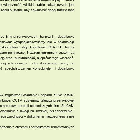
ie widoczność wielkich tablic reklamowych jest
bardzo istotne aby zawartość danej tablicy była
do firm przemysłowych, hurtowni, i dodatkowo
ieważ wyspecjalizowaliśmy się w technologii
aski kablowe, kleje kontaktowe STA-PUT, taśmy
tryczno-techniczne. Naszym ogromnym atutem są
cję prac, punktualność, a oprócz tego wierność.
ncyjnych cenach, i aby dopasować ofertę do
ż specjalistycznym konsultingiem i dodatkowo
emów sygnalizacji włamania i napadu, SSW SSWiN,
żytkowej CCTV, systemów telewizji przemysłowej
mofonów, centrali telefonicznych firm: SLICAN,
dualnie z uwagi na rozmiar, przeznaczenie i
racji zgodności – dokumentu niezbędnego firmie
ądzenia z atestami i certyfikatami renomowanych