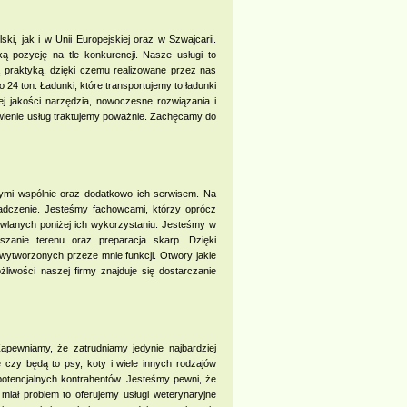
i, jak i w Unii Europejskiej oraz w Szwajcarii.
 pozycję na tle konkurencji. Nasze usługi to
ą praktyką, dzięki czemu realizowane przez nas
4 ton. Ładunki, które transportujemy to ładunki
j jakości narzędzia, nowoczesne rozwiązania i
ówienie usług traktujemy poważnie. Zachęcamy do
ymi wspólnie oraz dodatkowo ich serwisem. Na
adczenie. Jesteśmy fachowcami, którzy oprócz
wlanych poniżej ich wykorzystaniu. Jesteśmy w
szanie terenu oraz preparacja skarp. Dzięki
wytworzonych przeze mnie funkcji. Otwory jakie
wości naszej firmy znajduje się dostarczanie
apewniamy, że zatrudniamy jedynie najbardziej
 czy będą to psy, koty i wiele innych rodzajów
 potencjalnych kontrahentów. Jesteśmy pewni, że
iał problem to oferujemy usługi weterynaryjne