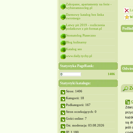
Zakopane, apartamenty na ferie -
wybieramnocleg.pl
Li
Darmowy katalog bez linka
Wy
zwrotnego
Łatwy pit 2019 - rozliczenia
Podlink
podatkowe z pit-format.pl
Stomatolog Piaseczno
Blog kulinarny
Katalog seo
www.daily.tychy.pl
Statystyka PageRank:
Odwied
1406
Statystyki katalogu:
Z
Stron: 1406
Kategorii: 18
O
Podkategorii: 167
Zdarz
Stron oczekujących: 0
przyc
każde
Gości online: 7
są d
Ost. moderacja: 03.08.2026
jeśli
IP: 1,180
czyt