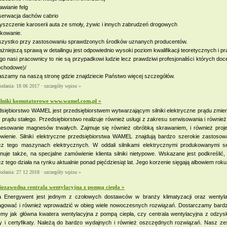
wianie felg
serwacja dachów cabrio
szczenie karoserii auta ze smoły, żywic i innych zabrudzeń drogowych
kowanie.
szystko przy zastosowaniu sprawdzonych środków uznanych producentów.
żniejszą sprawą w detailingu jest odpowiednio wysoki poziom kwalifikacji teoretycznych i 
go nasi pracownicy to nie są przypadkowi ludzie lecz prawdziwi profesjonaliści których docenia
chodowe)/
aszamy na naszą stronę gdzie znajdziecie Państwo więcej szczegółów.
dodania: 18 06 2017 ·
szczegóły wpisu »
ilniki komutatorowe www.wamel.com.pl »
siębiorstwo WAMEL jest przedsiębiorstwem wytwarzającym silniki elektryczne prądu zmienn
ki prądu stałego. Przedsiębiorstwo realizuje również usługi z zakresu serwisowania i równie
esowanie magnesów trwałych. Zajmuje się również obróbką skrawaniem, i również proj
wienie. Silniki elektryczne przedsiębiorstwa WAMEL znajdują bardzo szerokie zastoso
cz tego maszynach elektrycznych. W oddali silnikami elektrycznymi produkowanymi
nuje także, na specjalne zamówienie klienta silniki nietypowe. Wskazane jest podkreśl
z tego działa na rynku aktualnie ponad pięćdziesiąt lat. Jego korzenie sięgają albowiem roku
dodania: 27 12 2018 ·
szczegóły wpisu »
iezawodna centrala wentylacyjna z pompą ciepła »
a Energywent jest jednym z czołowych dostawców w branży klimatyzacji oraz wentylacj
agować i również wprowadzić w obieg wiele nowoczesnych rozwiązań. Dostarczamy bard
emy jak główna kwatera wentylacyjna z pompą ciepła, czy centrala wentylacyjna z odzys
ty i certyfikaty. Należą do bardzo wydajnych i również oszczędnych rozwiązań. Nasz ze