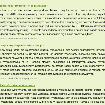
ransport międzynarodowy podkarpackie »
-Trans to przedsiębiorstwo transportowe. Nasze usługi kierujemy zarówno na terenie Polsk
łając od 2010 roku uzyskaliśmy duże doświadczenie a oprócz tego uzyskaliśmy wysoką
zpieczenie bezpieczeństwa i również niezawodności. Zatrudniamy kierowców z wieloletni
i odbywają się z zachowaniem najwyższych standardów. Paramy się przewozem towarów do 2
nicowe, całopojazdowe, a oprócz tego ładunki niebezpieczne (ADR). Oferujemy doskonałe
eż profesjonalną obsługę. Do klienta podchodzimy indywidualnie a oprócz tego każde zam
dzenia naszej strony internetowej w celu zapoznania się z pełną propozycją firmy.
dodania: 28 03 2016 ·
szczegóły wpisu »
rings : http://peplinski-rolpap.com.pl »
eśmy firmą, która ma niesłychanie multum wspólnego z maszynami budowlanymi używan
u działamy od ponad 15 lat oraz poprzez ten godzina zdobyliśmy niezwykle duże doświ
arczaniem najwyższej jakości sprzętu budowlanych zajmują się produkowaniem usług budo
ie wyprodukować m. in. kopanie stawów, pogłębianie już istniejących stawów, wygłu
iadczeniu jakim dysponujemy gwarantujemy, że prawie każdy będzie w pełni uradowany z 
my mogą posiadać średnice wynoszącą od 50 do 300 milimetrów. Ponadto w ramach możli
kiej klasy części zamiennych jak również stosowanych do urządzeń budowlanych.
dodania: 24 04 2016 ·
szczegóły wpisu »
linika dla zwierząt Warszawa »
e szukasz weterynarza dla spersonalizowanych zwierzaków to bardzo dobrze trafiłeś. Z
adczonych lekarzy, którzy bez wątpienia potrafią pomóc większości zwierząt niezależnie
ząt. Miejscem działalności naszej kliniki jest Warszawa i tam także zapraszamy naszych
 weterynarz będzie umiał pomóc w praktyce w każdym problemie. Nawet o ile będziesz m