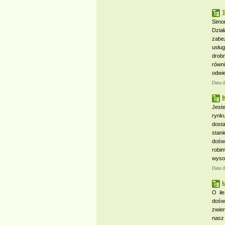
T
Simon
Dzia
zabe
usług
drob
równi
odwie
Data 
K
Jest
rynk
dost
stan
dośw
robi
wyso
Data 
k
O il
doświ
zwier
nasz