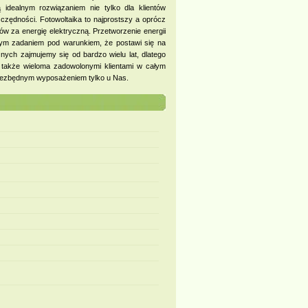
 idealnym rozwiązaniem nie tylko dla klientów
zczędności. Fotowoltaika to najprostszy a oprócz
w za energię elektryczną. Przetworzenie energii
nym zadaniem pod warunkiem, że postawi się na
ych zajmujemy się od bardzo wielu lat, dlatego
także wieloma zadowolonymi klientami w całym
 niezbędnym wyposażeniem tylko u Nas.