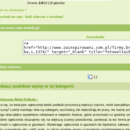
Ocena:
2.8
/10 (18 głosów)
nk nie działa/spam ?
różnij ten wpis - bądź widoczny w katalogu!
uj stronę solar-technik.pl:
fotowoltaika
ziny robotów:
12
obacz podobne wpisy w tej kategorii:
głoszenia Bielsk Podlaski »
a się, że intuicyjne ogłoszenia bielsk podlaski przynoszą większy sukces, niżeli specjalisty
zyną? Ludzie każdego dnia są zabiegani, wychodzą, lub dojeżdżają do pracy, nie każdy po
go dnia tablice wypełnione reklamami w miejskim świecie, gdzie przechodzi co godzinę se
robne ogłoszenia skazujemy się na większą szansę powodzenia, ponieważ ta też forma je
 chodzi o ogłoszenia w gazetach. Wybierając ogłoszenia w gazetach nie będziemy żałować
ają czasopisma aby zabić nudę, to także ostatnie strony czasopisma przedstawiające da