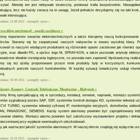
czytać. Metodę ten jest niebywale skuteczny, ponieważ trafia bezpośrednio. Niewątpliw
kująca, lecz nie każdy zwraca na to uwagę. Jeżeli jednakże decydujemy się na taki krok, 
wale interesująca.
dodania: 13 08 2015 ·
szczegóły wpisu »
ww.sklep-meritum.pl - opaski zaciskowe »
eśmy importerem towarów elektrotechnicznych a także kierujemy naszą funkcjonowanie 
órców. Staramy się by zaopatrywać naszych nabywców w towary wysokiej klasy. Pon
cowań to naszymi wiodącymi produktami są różnorakie opaski zaciskowe jak również op
acyjne, oraz dławiki PG, a oprócz tego M, SPRAY-KON, a także pozostałe artykuły elek
wadzone idealnie rozwiązania logistyczne, co pozwala nam zapewnić błyskawiczną realiza
amy się też ażeby proponowane przeze mnie produkty były w korzystnych, konkure
widualnych potrzeb naszych kontrahentów. W każdej sytuacji świadczymy usługi równie
cą.
dodania: 30 09 2015 ·
szczegóły wpisu »
larmy, Kamery, Centrale Telefoniczne, Monitoring - Białystok »
śmy firmą specjalizującą się w sprzedaży, instalacji, serwisie, naprawie, montażu syst
emów sygnalizacji pożaru SAP, SSP, systemów kontroli dostępu KD, systemów telewizji u
CVI TURBO, systemów telewizji cyfrowej IP, monitoringów wizyjnych, domofonów, wideodo
AN, PANASONIC, SIEMENS. Każdy system alarmowy powinien być zaprojektowany indywi
kowanie obiektu. Montażu alarmu powinien być zakończony wystawieniem projektu i dekla
pieczeniowej przy wypłacie ewentualnych odszkodowań.
 jak ważna jest jakość systemów alarmowych. W naszej ofercie znajdują się wyłącznie urz
dodania: 10 10 2015 ·
szczegóły wpisu »