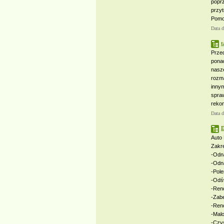
poprz
przyt
Pomo
Data 
t
Przed
ponad
nasze
rozm
inny
spra
reko
Data 
D
Auto 
Zakr
-Odn
-Odn
-Pole
-Odśw
-Reno
-Zab
-Ren
-Malo
-Czys