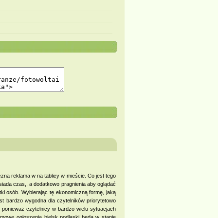
czna reklama w na tablicy w mieście. Co jest tego
siada czas,, a dodatkowo pragnienia aby oglądać
tki osób. Wybierając tę ekonomiczną formę, jaką
st bardzo wygodna dla czytelników priorytetowo
, ponieważ czytelnicy w bardzo wielu sytuacjach
rmowe ogłoszenia bielsk podlaski będą w stanie