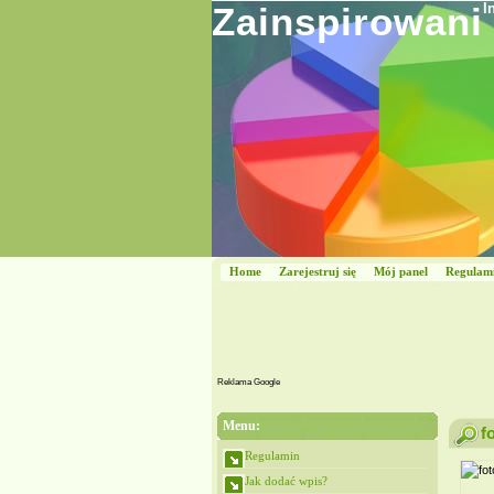
Zainspirowani
I
Home
Zarejestruj się
Mój panel
Regulam
Reklama Google
Menu:
f
Regulamin
Jak dodać wpis?