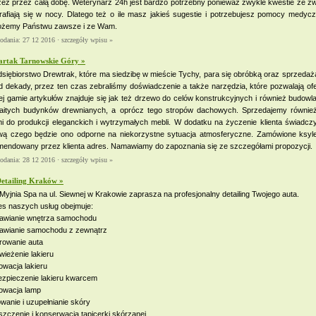
ez przez całą dobę. Weterynarz 24h jest bardzo potrzebny ponieważ zwykle kwestie ze zw
rafiają się w nocy. Dlatego też o ile masz jakieś sugestie i potrzebujesz pomocy medyczn
żemy Państwu zawsze i ze Wam.
dodania: 27 12 2016 ·
szczegóły wpisu »
artak Tarnowskie Góry »
siębiorstwo Drewtrak, które ma siedzibę w mieście Tychy, para się obróbką oraz sprzedażą
 dekady, przez ten czas zebraliśmy doświadczenie a także narzędzia, które pozwalają of
j gamie artykułów znajduje się jak też drzewo do celów konstrukcyjnych i również budowla
aitych budynków drewnianych, a oprócz tego stropów dachowych. Sprzedajemy również
mi do produkcji eleganckich i wytrzymałych mebli. W dodatku na życzenie klienta świadc
wą czego będzie ono odporne na niekorzystne sytuacja atmosferyczne. Zamówione ksy
mendowany przez klienta adres. Namawiamy do zapoznania się ze szczegółami propozycji.
dodania: 28 12 2016 ·
szczegóły wpisu »
etailing Kraków »
Myjnia Spa na ul. Siewnej w Krakowie zaprasza na profesjonalny detailing Twojego auta.
es naszych usług obejmuje:
awianie wnętrza samochodu
awianie samochodu z zewnątrz
rowanie auta
ieżenie lakieru
wacja lakieru
ezpieczenie lakieru kwarcem
owacja lamp
wanie i uzupełnianie skóry
zczenie i konserwacja tapicerki skórzanej