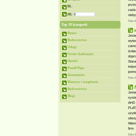
prze
BL:
zaska
PR:
nieby
Data 
Top 10 kategorii:
w
Biznes
Jest
Budownictwo
wytw
zamo
Usługi
izol
Forum dyskusyjne
dopro
Handel
Star
indy
Presell Page
pomo
Automatyka
Data 
Maszyny i urządzenia
A
Budownictwo
Jeste
Blogi
syst
AHD 
PLAT
użyt
ubez
Wiemy
firm.
Data 