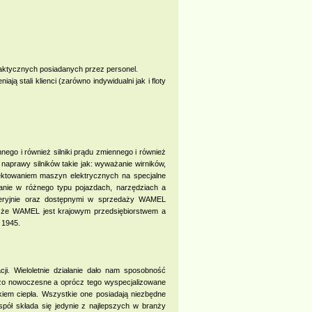
praktycznych posiadanych przez personel.
ją stali klienci (zarówno indywidualni jak i floty
ego i również silniki prądu zmiennego i również
ż naprawy silników takie jak: wyważanie wirników,
ektowaniem maszyn elektrycznych na specjalne
wanie w różnego typu pojazdach, narzędziach a
 seryjnie oraz dostępnymi w sprzedaży WAMEL
ić, że WAMEL jest krajowym przedsiębiorstwem a
 1945.
i. Wieloletnie działanie dało nam sposobność
zo nowoczesne a oprócz tego wyspecjalizowane
kiem ciepła. Wszystkie one posiadają niezbędne
spół składa się jedynie z najlepszych w branży