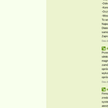
-Odna
-Kon
-Oczy
-Wos
To w
Najwa
Dlate
samo
Zapr
Data 
s
Przed
silni
magn
zamó
opró
wyko
opróc
Data 
n
Firm
zred
syst
ates