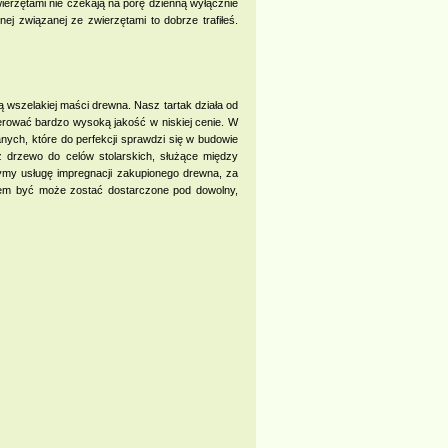
ierzętami nie czekają na porę dzienną wyłącznie
ej związanej ze zwierzętami to dobrze trafiłeś.
 wszelakiej maści drewna. Nasz tartak działa od
erować bardzo wysoką jakość w niskiej cenie. W
nych, które do perfekcji sprawdzi się w budowie
 drzewo do celów stolarskich, służące między
zymy usługę impregnacji zakupionego drewna, za
lem być może zostać dostarczone pod dowolny,