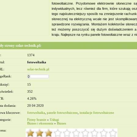
fotowoltaiczne. Przydomowe elektrownie słoneczne są
indywidualnych, lecz również dla firm, które szukają os
tego najskuteczniejszy sposób na zmniejszenie rachunkó
słonecznej na elektryczną wcale nie jest skomplikowa
sprawdzone rozwiązania. Montażem kolektorów słoneczn
też możemy poszczycić się dużym doświadczeniem a 
kraju. Najlepsze na rynku panele fotowoltaiczne wraz z
ły strony solar-technik.pl:
:
1374
owe Warszawa - Wymiana
ien Warszawa
tuł:
fotowoltaika
RL:
solar-technik.pl
geRank:
iknięć:
15
świetleń:
352
TR:
4.26%
ta dodania:
20 04 2020
owa kluczowe:
fotowoltaika
,
panele fotowoltaiczne
,
instalacje fotowoltaiczne
tegorie:
Firmy branże
»
Usługi
Biznes i ekonomia
»
Biznes
ena: