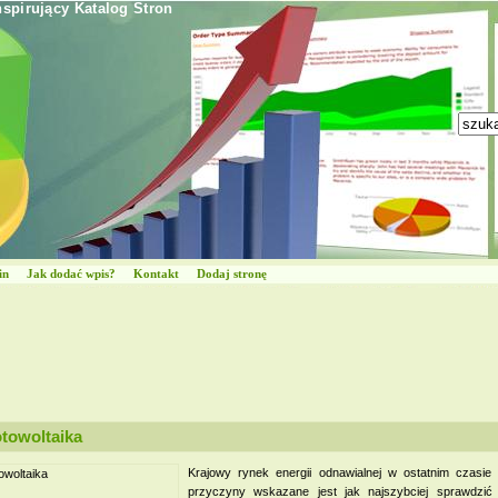
nspirujący Katalog Stron
in
Jak dodać wpis?
Kontakt
Dodaj stronę
otowoltaika
Krajowy rynek energii odnawialnej w ostatnim czasie 
przyczyny wskazane jest jak najszybciej sprawdzi