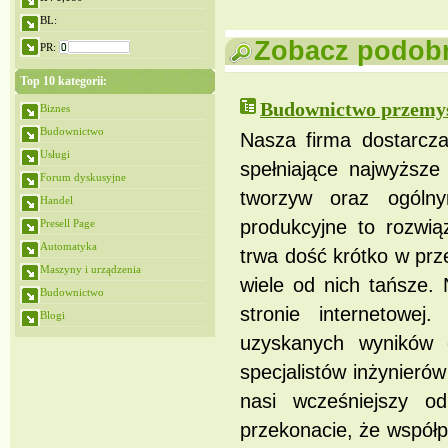
BL:
Zobacz podobne
PR:
Top 10 kategorii:
Budownictwo przemys
Biznes
Budownictwo
Nasza firma dostarcza
Usługi
spełniające najwyższ
Forum dyskusyjne
tworzyw oraz ogóln
Handel
produkcyjne to rozwi
Presell Page
Automatyka
trwa dość krótko w prz
Maszyny i urządzenia
wiele od nich tańsze.
Budownictwo
stronie internetowe
Blogi
uzyskanych wyników 
specjalistów inżynieró
nasi wcześniejszy o
przekonacie, że współ