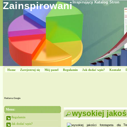
Zainspirowani
Inspirujący Katalog Stron
Home
Zarejestruj się
Mój panel
Regulamin
Jak dodać wpis?
Kontakt
Reklama Google
Menu:
wysokiej jakośc
Regulamin
Jak dodać wpis?
Ta