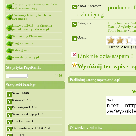
Zakopane, apartamenty na ferie -
Słowa kluczowe:
producent f
wybieramnocleg.pl
dziecięcego
Darmowy katalog bez linka
zwrotnego
Kategorie:
Firmy branże
»
Bud
Łatwy pit 2019 - rozliczenia
Dom
»
Artykuły dl
podatkowe z pit-format.pl
Firmy branże
»
Han
Stomatolog Piaseczno
Ocena:
Blog kulinarny
Ocena:
2.4
/10 (7
Katalog seo
Link nie działa/spam ?
www.daily.tychy.pl
Wyróżnij ten wpis - b
Statystyka PageRank:
1406
Podlinkuj stronę tapetolandia.pl:
Statystyki katalogu:
w
Stron: 1406
Kategorii: 18
Podkategorii: 167
Stron oczekujących: 0
Gości online: 4
Odwiedziny robotów:
Ost. moderacja: 03.08.2026
IP: 1,180