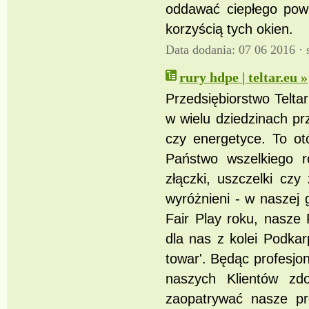
oddawać ciepłego pow
korzyścią tych okien.
Data dodania: 07 06 2016 ·
rury hdpe | teltar.eu »
Przedsiębiorstwo Teltar
w wielu dziedzinach prz
czy energetyce. To ot
Państwo wszelkiego r
złączki, uszczelki czy
wyróżnieni - w naszej g
Fair Play roku, nasze
dla nas z kolei Podka
towar'. Będąc profesjo
naszych Klientów zdo
zaopatrywać nasze p