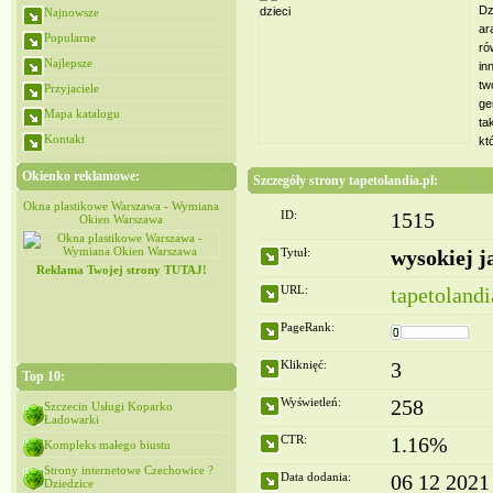
Dz
Najnowsze
ar
Popularne
ró
Najlepsze
in
tw
Przyjaciele
ge
Mapa katalogu
ta
Kontakt
kt
Okienko reklamowe:
Szczegóły strony tapetolandia.pl:
iana
Okna plastikowe Warszawa - Wymiana
Okna plastikowe Warszawa - Wymiana
ID:
1515
Okien Warszawa
Okien Warszawa
Tytuł:
wysokiej ja
Reklama Twojej strony TUTAJ!
URL:
tapetolandi
PageRank:
Kliknięć:
3
Top 10:
Wyświetleń:
258
Szczecin Usługi Koparko
Ładowarki
CTR:
1.16%
Kompleks małego biustu
Strony internetowe Czechowice ?
Data dodania:
06 12 2021
Dziedzice