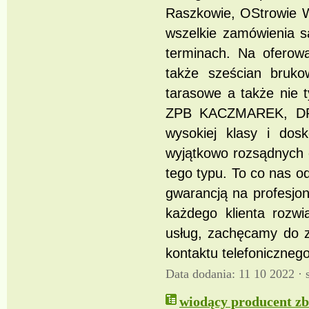
Raszkowie, OStrowie W
wszelkie zamówienia s
terminach. Na oferow
także sześcian bruko
tarasowe a także nie 
ZPB KACZMAREK, DRE
wysokiej klasy i dos
wyjątkowo rozsądnych 
tego typu. To co nas od
gwarancją na profesjo
każdego klienta rozwi
usług, zachęcamy do z
kontaktu telefoniczneg
Data dodania: 11 10 2022 ·
wiodący producent zb