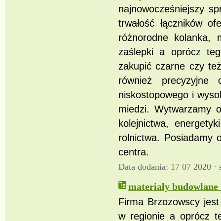
najnowocześniejszy sp
trwałość łączników o
różnorodne kolanka, mu
zaślepki a oprócz t
zakupić czarne czy te
również precyzyjne 
niskostopowego i wysok
miedzi. Wytwarzamy o
kolejnictwa, energetyk
rolnictwa. Posiadamy 
centra.
Data dodania: 17 07 2020 ·
materiały budowlane 
Firma Brzozowscy jest
w regionie a oprócz t