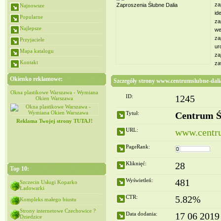
za
Najnowsze
id
Popularne
za
Najlepsze
we
za
Przyjaciele
ur
Mapa katalogu
za
Kontakt
za
Okienko reklamowe:
Szczegóły strony www.centrumslubne-dalia
iana
Okna plastikowe Warszawa - Wymiana
Okna plastikowe Warszawa - Wymiana
ID:
1245
Okien Warszawa
Okien Warszawa
Tytuł:
Centrum Śl
Reklama Twojej strony TUTAJ!
URL:
www.centru
PageRank:
Kliknięć:
28
Top 10:
Wyświetleń:
481
Szczecin Usługi Koparko
Ładowarki
CTR:
5.82%
Kompleks małego biustu
Strony internetowe Czechowice ?
Data dodania:
17 06 2019
Dziedzice