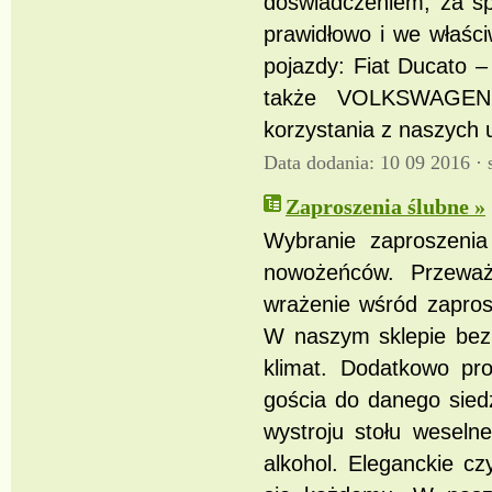
doświadczeniem, za s
prawidłowo i we właśc
pojazdy: Fiat Ducato 
także VOLKSWAGEN
korzystania z naszych 
Data dodania: 10 09 2016 ·
Zaproszenia ślubne »
Wybranie zaproszenia
nowożeńców. Przeważ
wrażenie wśród zapros
W naszym sklepie bez 
klimat. Dodatkowo pro
gościa do danego siedz
wystroju stołu weseln
alkohol. Eleganckie c