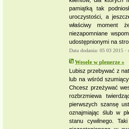
klientów, dla których 
pamiątką tak podnios
uroczystości, a jeszc
właściwy moment że
niezapomniane wspomn
udostępnionymi na stro
Data dodania: 05 03 2015 ·
Wesele w plenerze »
Lubisz przebywać z na
lub na wśród szumiąc
Chcesz przeżywać wese
rozbrzmiewa twierdzą
pierwszych szansę ust
oznajmiając ślub w p
stanu cywilnego. Tak