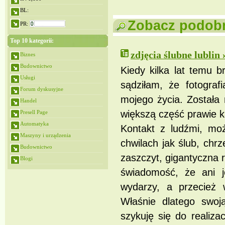
BL:
Zobacz podobne
PR:
Top 10 kategorii:
zdjęcia ślubne lublin 
Biznes
Budownictwo
Kiedy kilka lat temu b
Usługi
sądziłam, że fotograf
Forum dyskusyjne
mojego życia. Została 
Handel
większą część prawie k
Presell Page
Automatyka
Kontakt z ludźmi, moż
Maszyny i urządzenia
chwilach jak ślub, chrz
Budownictwo
zaszczyt, gigantyczna 
Blogi
świadomość, że ani je
wydarzy, a przecież 
Właśnie dlatego swoją
szykuję się do realiza