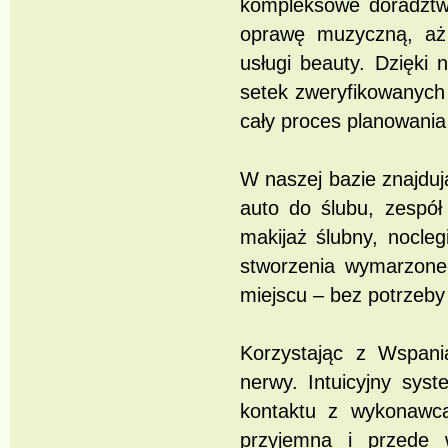
kompleksowe doradztwo
oprawę muzyczną, aż p
usługi beauty. Dzięki 
setek zweryfikowanych
cały proces planowania
W naszej bazie znajdują
auto do ślubu, zespół 
makijaż ślubny, nocleg
stworzenia wymarzone
miejscu – bez potrzeby 
Korzystając z Wspani
nerwy. Intuicyjny syst
kontaktu z wykonawcam
przyjemna i przede 