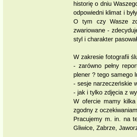
historię o dniu Waszeg
odpowiedni klimat i by
O tym czy Wasze zdj
zwariowane - zdecyduj
styl i charakter pasow
W zakresie fotografii ś
- zarówno pełny report
plener ? tego samego l
- sesje narzeczeńskie 
- jak i tylko zdjęcia z 
W ofercie mamy kilka 
zgodny z oczekiwaniam
Pracujemy m. in. na t
Gliwice, Zabrze, Jawor