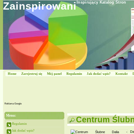
Zainspirowani
Inspirujący Katalog Stron
Home
Zarejestruj się
Mój panel
Regulamin
Jak dodać wpis?
Kontakt
Reklama Google
Menu:
Centrum Ślubne
Regulamin
Jak dodać wpis?
Da