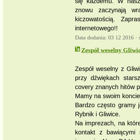
się każdemu. W naszej
znowu zaczynają wr
kiczowatością. Zapr
internetowego!!
Data dodania: 03 12 2016 ·
Zespół weselny Gliwic
Zespół weselny z Gliw
przy dźwiękach stars
covery znanych hitów po
Mamy na swoim koncie s
Bardzo często gramy j
Rybnik i Gliwice.
Na imprezach, na któr
kontakt z bawiącymi 