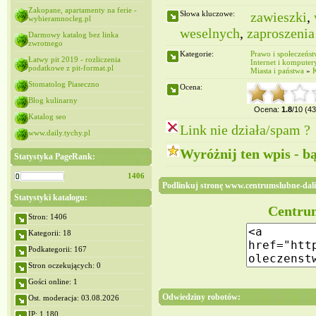
Zakopane, apartamenty na ferie -
Słowa kluczowe:
zawieszki
,
wybieramnocleg.pl
weselnych
,
zaproszenia
Darmowy katalog bez linka
zwrotnego
Kategorie:
Prawo i społeczeńs
Łatwy pit 2019 - rozliczenia
Internet i komputer
podatkowe z pit-format.pl
Miasta i państwa
»
Stomatolog Piaseczno
Ocena:
Blog kulinarny
Ocena:
1.8
/10 (4
Katalog seo
Link nie działa/spam ?
www.daily.tychy.pl
Wyróżnij ten wpis - b
Statystyka PageRank:
1406
Podlinkuj stronę www.centrumslubne-dali
Statystyki katalogu:
Centrum
Stron: 1406
Kategorii: 18
Podkategorii: 167
Stron oczekujących: 0
Gości online: 1
Odwiedziny robotów:
Ost. moderacja: 03.08.2026
IP: 1,180