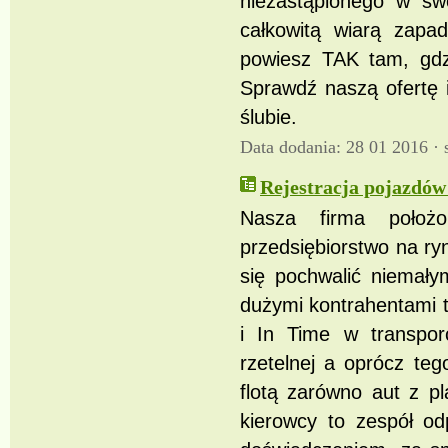
niezastąpionego w sw
całkowitą wiarą zapa
powiesz TAK tam, gdzi
Sprawdź naszą ofertę 
ślubie.
Data dodania: 28 01 2016 ·
Rejestracja pojazdó
Nasza firma położo
przedsiębiorstwo na r
się pochwalić niemały
dużymi kontrahentami 
i In Time w transpo
rzetelnej a oprócz te
flotą zarówno aut z p
kierowcy to zespół o