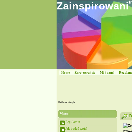
Zainspirowani
I
Home
Zarejestruj się
Mój panel
Regulam
Reklama Google
Menu:
Z
Regulamin
Jak dodać wpis?