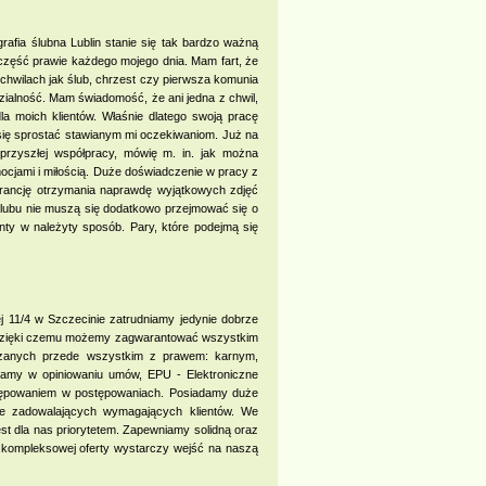
ografia ślubna Lublin stanie się tak bardzo ważną
 część prawie każdego mojego dnia. Mam fart, że
 chwilach jak ślub, chrzest czy pierwsza komunia
edzialność. Mam świadomość, że ani jedna z chwil,
dla moich klientów. Właśnie dlatego swoją pracę
m się sprostać stawianym mi oczekiwaniom. Już na
przyszłej współpracy, mówię m. in. jak można
ocjami i miłością. Duże doświadczenie w pracy z
rancję otrzymania naprawdę wyjątkowych zdjęć
ślubu nie muszą się dodatkowo przejmować się o
enty w należyty sposób. Pary, które podejmą się
ej 11/4 w Szczecinie zatrudniamy jedynie dobrze
. Dzięki czemu możemy zagwarantować wszystkim
ązanych przede wszystkim z prawem: karnym,
gamy w opiniowaniu umów, EPU - Elektroniczne
stępowaniem w postępowaniach. Posiadamy duże
ie zadowalających wymagających klientów. We
est dla nas priorytetem. Zapewniamy solidną oraz
j kompleksowej oferty wystarczy wejść na naszą