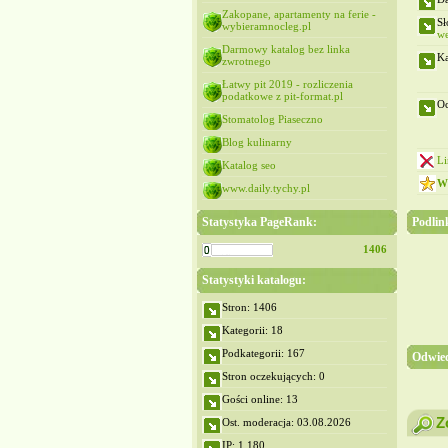
Zakopane, apartamenty na ferie -
Sł
wybieramnocleg.pl
we
Darmowy katalog bez linka
Ka
zwrotnego
Łatwy pit 2019 - rozliczenia
podatkowe z pit-format.pl
Oc
Stomatolog Piaseczno
Blog kulinarny
Li
Katalog seo
Wy
www.daily.tychy.pl
Statystyka PageRank:
Podlin
1406
Statystyki katalogu:
Stron: 1406
Kategorii: 18
Podkategorii: 167
Odwied
Stron oczekujących: 0
Gości online: 13
Z
Ost. moderacja: 03.08.2026
IP: 1,180