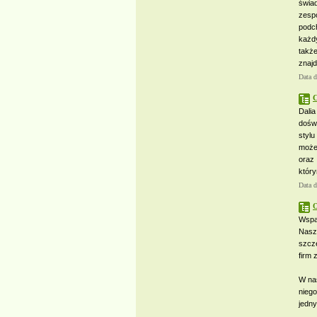
świa
zesp
podc
każd
także
znajd
Data 
C
Dalia
dośw
styl
może
oraz 
który
Data 
O
Wspa
Nasz
szcze
firm 
W nas
nieg
jedny