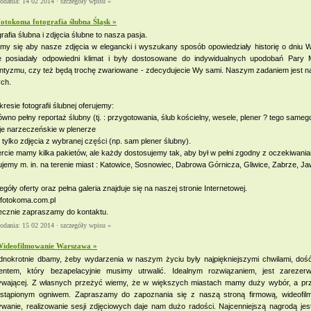
dodania: 14 02 2014 ·
szczegóły wpisu »
otokoma fotografia ślubna Śląsk »
rafia ślubna i zdjęcia ślubne to nasza pasja.
amy się aby nasze zdjęcia w elegancki i wyszukany sposób opowiedziały historię o dniu 
e posiadały odpowiedni klimat i były dostosowane do indywidualnych upodobań Pary
tyzmu, czy też będą trochę zwariowane - zdecydujecie Wy sami. Naszym zadaniem jest nat
ch.
resie fotografii ślubnej oferujemy:
ówno pełny reportaż ślubny (tj. : przygotowania, ślub kościelny, wesele, plener ? tego samego
je narzeczeńskie w plenerze
 i tylko zdjęcia z wybranej części (np. sam plener ślubny).
rcie mamy kilka pakietów, ale każdy dostosujemy tak, aby był w pełni zgodny z oczekiwania
jemy m. in. na terenie miast : Katowice, Sosnowiec, Dabrowa Górnicza, Gliwice, Zabrze, J
góły oferty oraz pełna galeria znajduje się na naszej stronie Internetowej.
fotokoma.com.pl
ecznie zapraszamy do kontaktu.
dodania: 15 02 2014 ·
szczegóły wpisu »
ideofilmowanie Warszawa »
ednokrotnie dbamy, żeby wydarzenia w naszym życiu były najpiękniejszymi chwilami, doś
ntem, który bezapelacyjnie musimy utrwalić. Idealnym rozwiązaniem, jest zarezer
ywającej. Z własnych przeżyć wiemy, że w większych miastach mamy duży wybór, a prz
astąpionym ogniwem. Zapraszamy do zapoznania się z naszą stroną firmową, wideofi
wanie, realizowanie sesji zdjęciowych daje nam dużo radości. Najcenniejszą nagrodą jes