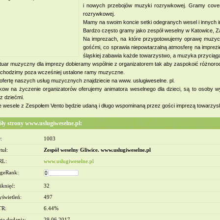
i nowych przebojów muzyki rozrywkowej. Gramy covery
rozrywkowej.
Mamy na swoim koncie setki odegranych wesel i innych 
Bardzo często gramy jako zespół weselny w Katowice, Za
Na imprezach, na które przygotowujemy oprawę muzycz
gośćmi, co sprawia niepowtarzalną atmosferę na imprez
śląskiej zabawia każde towarzystwo, a muzyka przyciąga
tuar muzyczny dla imprezy dobieramy wspólnie z organizatorem tak aby zaspokoić różnorod
ychodzimy poza wcześniej ustalone ramy muzyczne.
ofertę naszych usług muzycznych znajdziecie na www. uslugiweselne. pl.
kow na życzenie organizatorów oferujemy animatora weselnego dla dzieci, są to osoby w
owe Warszawa - Wymiana
z dziećmi.
ien Warszawa
 wesele z Zespołem Vento będzie udaną i długo wspominaną przez gości imprezą towarzys
óły strony www.uslugiweselne.pl:
:
1003
tuł:
Zespół weselny Gliwice. www.uslugiweselne.pl
RL:
www.uslugiweselne.pl
geRank:
iknięć:
32
świetleń:
497
TR:
6.44%
ta dodania:
29 06 2017