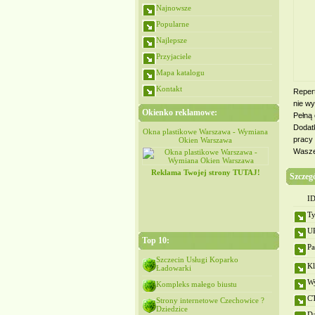
Najnowsze
Popularne
Najlepsze
Przyjaciele
Mapa katalogu
Kontakt
Reper
nie w
Okienko reklamowe:
Pełną 
Dodat
Okna plastikowe Warszawa - Wymiana
Okna plastikowe Warszawa - Wymiana
Okna plastik
pracy 
Okien Warszawa
Okien Warszawa
Ok
Wasze
Reklama Twojej strony TUTAJ!
Szczeg
ID
Ty
U
Top 10:
Pa
Szczecin Usługi Koparko
Kl
Ładowarki
Wy
Kompleks małego biustu
C
Strony internetowe Czechowice ?
Dziedzice
Da