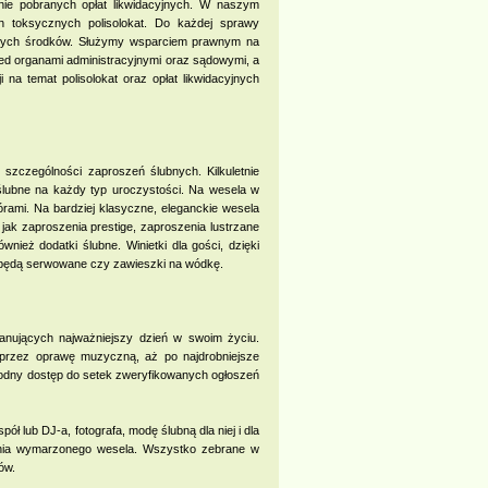
nie pobranych opłat likwidacyjnych. W naszym
 toksycznych polisolokat. Do każdej sprawy
conych środków. Służymy wsparciem prawnym na
ed organami administracyjnymi oraz sądowymi, a
na temat polisolokat oraz opłat likwidacyjnych
w szczególności zaproszeń ślubnych. Kilkuletnie
lubne na każdy typ uroczystości. Na wesela w
rami. Na bardziej klasyczne, eleganckie wesela
k zaproszenia prestige, zaproszenia lustrzane
ież dodatki ślubne. Winietki dla gości, dzięki
wy będą serwowane czy zawieszki na wódkę.
anujących najważniejszy dzień w swoim życiu.
 przez oprawę muzyczną, aż po najdrobniejsze
wygodny dostęp do setek zweryfikowanych ogłoszeń
pół lub DJ-a, fotografa, modę ślubną dla niej i dla
rzenia wymarzonego wesela. Wszystko zebrane w
ów.