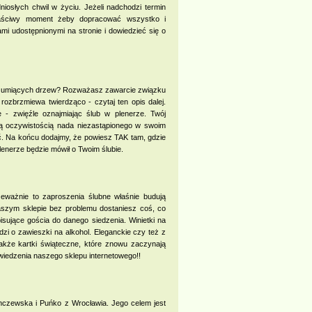
niosłych chwil w życiu. Jeżeli nadchodzi termin
właściwy moment żeby dopracować wszystko i
i udostępnionymi na stronie i dowiedzieć się o
 szumiących drzew? Rozważasz zawarcie związku
zbrzmiewa twierdząco - czytaj ten opis dalej.
 - zwięźle oznajmiając ślub w plenerze. Twój
tą oczywistością nada niezastąpionego w swoim
ęć. Na końcu dodajmy, że powiesz TAK tam, gdzie
plenerze będzie mówił o Twoim ślubie.
eważnie to zaproszenia ślubne właśnie budują
aszym sklepie bez problemu dostaniesz coś, co
pisujące gościa do danego siedzenia. Winietki na
dzi o zawieszki na alkohol. Eleganckie czy też z
akże kartki świąteczne, które znowu zaczynają
wiedzenia naszego sklepu internetowego!!
 Anczewska i Puńko z Wrocławia. Jego celem jest