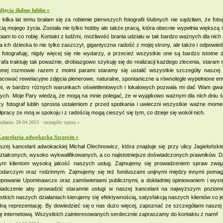
djęcia ślubne lublin »
 kilka lat temu brałam się za robienie pierwszych fotografii ślubnych nie sądziłam, że fot
ią mojego życia. Została nie tylko hobby ale także pracą, która obecnie wypełnia większą
biam to co robię. Kontakt z ludźmi, możliwość brania udziału w tak bardzo ważnych dla nich
a ich dziecka to nie tylko zaszczyt, gigantyczna radość z mojej strony, ale także i odpowi
 fotografuję, nigdy więcej się nie wydarzy, a przecież wszystkie one są bardzo istotne 
rafa traktuję tak poważnie, drobiazgowo szykuję się do realizacji każdego zlecenia, stara
pnej rozmowie razem z moimi parami staramy się ustalić wszystkie szczegóły naszej 
cować rewelacyjne zdjęcia plenerowe, naturalne, spontaniczne a równolegle wypełnione em
mi, w bardzo różnych warunkach oświetleniowych i lokalowych pozwala mi dać Wam gwa
nych. Moje Pary wiedzą, że mogą na mnie polegać, że w wyjątkowo ważnym dla nich dniu 
zy fotograf lublin sprosta ustaleniom z przed spotkania i uwieczni wszystkie ważne mom
pracy ze mną w spokoju i z radością mogą cieszyć się tym, co dzieje się wokół nich.
dodania: 28 04 2013 ·
szczegóły wpisu »
ancelaria adwokacka Szczecin »
zej kancelarii adwokackiej Michał Olechnowicz, która znajduje się przy ulicy Jagieloński
ztałconych, wysoko wykwalifikowanych, a co najistotniejsze doświadczonych prawników
ym klientom wysoką jakość naszych usług. Zajmujemy się prowadzeniem spraw zwi
odarczym oraz rodzinnym. Zajmujemy się też funduszami unijnymi między innymi poma
ępowanie Upominawcze oraz zamówieniami publicznymi, a dokładniej opiniowaniem i wy
iadczenie aby prowadzić starannie usługi w naszej kancelarii na najwyższym poziom
tkich naszych działaniach kierujemy się efektywnością, satysfakcją naszych klientów co j
elną reprezentację. By dowiedzieć się o nas dużo więcej, zapoznać ze szczegółami nasze
nę internetową. Wszystkich zainteresowanych serdecznie zapraszamy do kontaktu z nami!