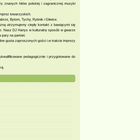
 znanych hitów polskiej i zagranicznej muzyki
imprez towarzyskich.
brze, Bytom, Tychy, Rybnik i Gliwice.
ną utrzymujemy ciepły kontakt z bawiącymi się
ie. Nasz DJ Hanys w kulturalny sposób w gwarze
 pary na parkiet.
ne gusta zaproszonych gości i w trakcie imprezy
ykwalifikowane pedagogicznie i przygotowane do
ką.