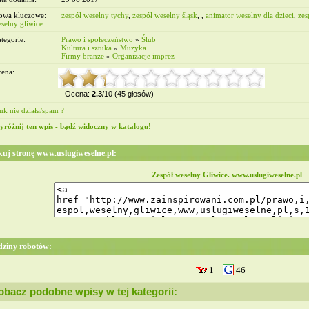
owa kluczowe:
zespół weselny tychy
,
zespół weselny śląsk
, ,
animator weselny dla dzieci
,
zes
selny gliwice
tegorie:
Prawo i społeczeństwo
»
Ślub
Kultura i sztuka
»
Muzyka
Firmy branże
»
Organizacje imprez
ena:
Ocena:
2.3
/10 (45 głosów)
nk nie działa/spam ?
różnij ten wpis - bądź widoczny w katalogu!
kuj stronę www.uslugiweselne.pl:
Zespół weselny Gliwice. www.uslugiweselne.pl
ziny robotów:
1
46
obacz podobne wpisy w tej kategorii: