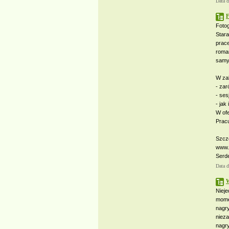
Data 
F
Fotog
Star
prac
roman
samy
W zak
- zar
- ses
- jak
W ofe
Pracu
Szcze
www.
Serd
Data 
W
Niej
mome
nagr
niez
nagry