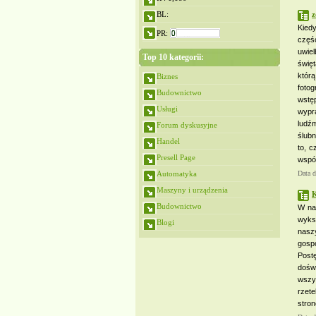
BL:
z
Kiedy
PR:
częśc
uwiel
Top 10 kategorii:
święt
którą
Biznes
fotog
Budownictwo
wstę
Usługi
wypra
ludź
Forum dyskusyjne
ślub
Handel
to, c
Presell Page
współ
Automatyka
Data 
Maszyny i urządzenia
K
Budownictwo
W nas
wyks
Blogi
nasz
gosp
Post
dośw
wszys
rzet
stro