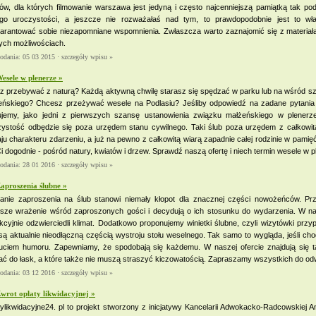
tów, dla których filmowanie warszawa jest jedyną i często najcenniejszą pamiątką tak pod
ego uroczystości, a jeszcze nie rozważałaś nad tym, to prawdopodobnie jest to 
arantować sobie niezapomniane wspomnienia. Zwłaszcza warto zaznajomić się z materiałam
ych możliwościach.
dodania: 05 03 2015 ·
szczegóły wpisu »
esele w plenerze »
sz przebywać z naturą? Każdą aktywną chwilę starasz się spędzać w parku lub na wśród
eńskiego? Chcesz przeżywać wesele na Podlasiu? Jeśliby odpowiedź na zadane pytania ro
ujemy, jako jedni z pierwszych szansę ustanowienia związku małżeńskiego w plenerze
zystość odbędzie się poza urzędem stanu cywilnego. Taki ślub poza urzędem z całkowi
ju charakteru zdarzeniu, a już na pewno z całkowitą wiarą zapadnie całej rodzinie w pami
Ci dogodnie - pośród natury, kwiatów i drzew. Sprawdź naszą ofertę i niech termin wesele w 
dodania: 28 01 2016 ·
szczegóły wpisu »
aproszenia ślubne »
anie zaproszenia na ślub stanowi niemały kłopot dla znacznej części nowożeńców. Prz
wsze wrażenie wśród zaproszonych gości i decydują o ich stosunku do wydarzenia. W n
kcyjnie odzwierciedli klimat. Dodatkowo proponujemy winietki ślubne, czyli wizytówki przy
są aktualnie nieodłączną częścią wystroju stołu weselnego. Tak samo to wygląda, jeśli cho
uciem humoru. Zapewniamy, że spodobają się każdemu. W naszej ofercie znajdują się t
ć do łask, a które także nie muszą straszyć kiczowatością. Zapraszamy wszystkich do od
dodania: 03 12 2016 ·
szczegóły wpisu »
wrot opłaty likwidacyjnej »
ylikwidacyjne24. pl to projekt stworzony z inicjatywy Kancelarii Adwokacko-Radcowskiej