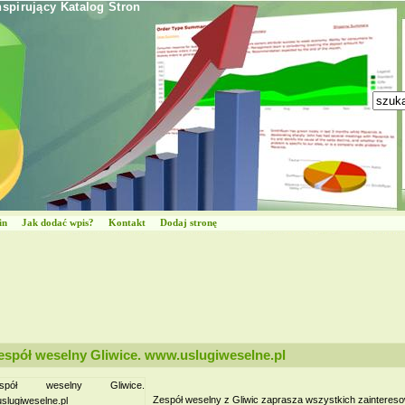
nspirujący Katalog Stron
in
Jak dodać wpis?
Kontakt
Dodaj stronę
espół weselny Gliwice. www.uslugiweselne.pl
Zespół weselny z Gliwic zaprasza wszystkich zaintere