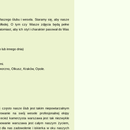
Waszego ślubu i wesela. Staramy się, aby nasze
 Młodej. O tym czy Wasze zdjęcia będą pełne
omiast, aby ich styl i charakter pasował do Was
 lub innego dnia)
mi.
aworzno, Olkusz, Kraków, Opole.
ć często nasze ślub jest takim niepowtarzalnym
wowanie na swój wesele profesjonalnej ekipy
ecież kamerzysta warszawa jest tak niezwykle
lmowanie warszawa jest całym naszym życiem,
t dla nas zadowolenie i iskierka w oku naszych