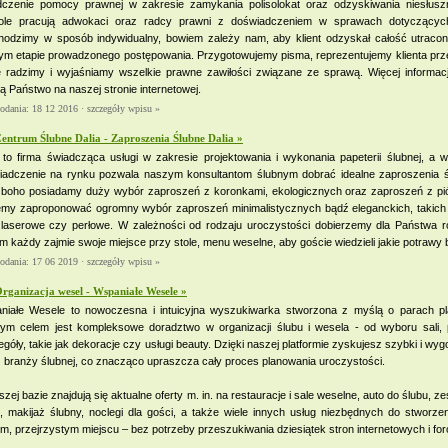
dczenie pomocy prawnej w zakresie zamykania polisolokat oraz odzyskiwania niesłusz
ole pracują adwokaci oraz radcy prawni z doświadczeniem w sprawach dotyczących
hodzimy w sposób indywidualny, bowiem zależy nam, aby klient odzyskał całość utra
ym etapie prowadzonego postępowania. Przygotowujemy pisma, reprezentujemy klienta prz
 radzimy i wyjaśniamy wszelkie prawne zawiłości związane ze sprawą. Więcej informacji 
ą Państwo na naszej stronie internetowej.
dodania: 18 12 2016 ·
szczegóły wpisu »
entrum Ślubne Dalia - Zaproszenia Ślubne Dalia »
 to firma świadcząca usługi w zakresie projektowania i wykonania papeterii ślubnej, a 
iadczenie na rynku pozwala naszym konsultantom ślubnym dobrać idealne zaproszenia ś
u boho posiadamy duży wybór zaproszeń z koronkami, ekologicznych oraz zaproszeń z pió
my zaproponować ogromny wybór zaproszeń minimalistycznych bądź eleganckich, takich ja
laserowe czy perłowe. W zależności od rodzaju uroczystości dobierzemy dla Państwa równ
m każdy zajmie swoje miejsce przy stole, menu weselne, aby goście wiedzieli jakie potra
dodania: 17 06 2019 ·
szczegóły wpisu »
rganizacja wesel - Wspaniałe Wesele »
niałe Wesele to nowoczesna i intuicyjna wyszukiwarka stworzona z myślą o parach pl
ym celem jest kompleksowe doradztwo w organizacji ślubu i wesela - od wyboru sali,
góły, takie jak dekoracje czy usługi beauty. Dzięki naszej platformie zyskujesz szybki i 
z branży ślubnej, co znacząco upraszcza cały proces planowania uroczystości.
zej bazie znajdują się aktualne oferty m. in. na restauracje i sale weselne, auto do ślubu, zes
o, makijaż ślubny, noclegi dla gości, a także wiele innych usług niezbędnych do stwo
m, przejrzystym miejscu – bez potrzeby przeszukiwania dziesiątek stron internetowych i for