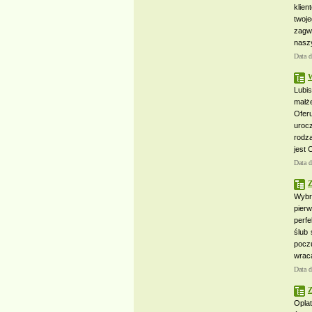
klien
twoj
zagw
nasz
Data 
W
Lubi
małż
Ofer
uroc
rodza
jest 
Data 
Z
Wybr
pier
perfe
ślub 
pocz
wraca
Data 
Z
Oplat