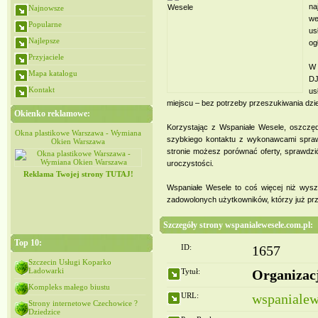
na
Najnowsze
we
Popularne
us
Najlepsze
og
Przyjaciele
W 
Mapa katalogu
DJ
Kontakt
us
miejscu – bez potrzeby przeszukiwania dzies
Okienko reklamowe:
Korzystając z Wspaniałe Wesele, oszczędza
iana
Okna plastikowe Warszawa - Wymiana
Okna plastikowe Warszawa - Wymiana
szybkiego kontaktu z wykonawcami sprawia
Okien Warszawa
Okien Warszawa
stronie możesz porównać oferty, sprawdzić
uroczystości.
Reklama Twojej strony TUTAJ!
Wspaniałe Wesele to coś więcej niż wysz
zadowolonych użytkowników, którzy już prz
Szczegóły strony wspanialewesele.com.pl:
Top 10:
ID:
1657
Szczecin Usługi Koparko
Ładowarki
Tytuł:
Organizacj
Kompleks małego biustu
URL:
wspanialew
Strony internetowe Czechowice ?
Dziedzice