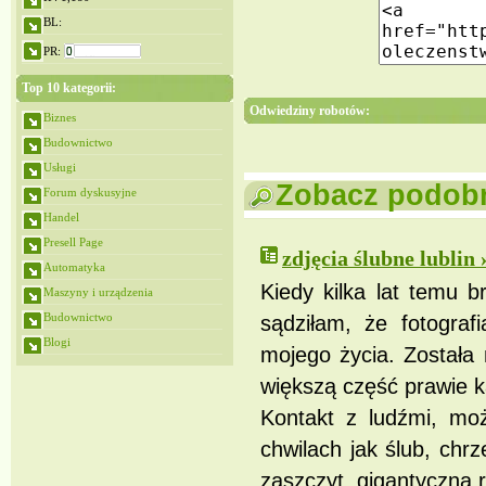
BL:
PR:
Top 10 kategorii:
Odwiedziny robotów:
Biznes
Budownictwo
Usługi
Zobacz podobne
Forum dyskusyjne
Handel
Presell Page
zdjęcia ślubne lublin 
Automatyka
Kiedy kilka lat temu b
Maszyny i urządzenia
Budownictwo
sądziłam, że fotograf
Blogi
mojego życia. Została 
większą część prawie k
Kontakt z ludźmi, moż
chwilach jak ślub, chrz
zaszczyt, gigantyczna 