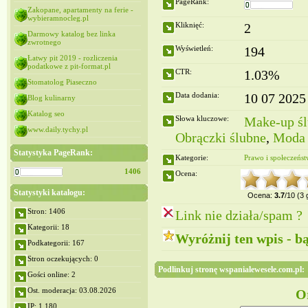
PageRank:
Zakopane, apartamenty na ferie -
wybieramnocleg.pl
Kliknięć:
2
Darmowy katalog bez linka
zwrotnego
Wyświetleń:
194
Łatwy pit 2019 - rozliczenia
podatkowe z pit-format.pl
CTR:
1.03%
Stomatolog Piaseczno
Data dodania:
10 07 2025
Blog kulinarny
Katalog seo
Słowa kluczowe:
Make-up ś
www.daily.tychy.pl
Obrączki ślubne
,
Moda 
Statystyka PageRank:
Kategorie:
Prawo i społeczeńs
1406
Ocena:
Statystyki katalogu:
Ocena:
3.7
/10 (3
Stron: 1406
Link nie działa/spam ?
Kategorii: 18
Wyróżnij ten wpis - b
Podkategorii: 167
Stron oczekujących: 0
Podlinkuj stronę wspanialewesele.com.pl:
Gości online: 2
Ost. moderacja: 03.08.2026
Or
IP: 1,180