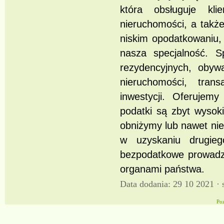
która obsługuje k
nieruchomości, a takż
niskim opodatkowaniu, 
nasza specjalność. Sp
rezydencyjnych, obyw
nieruchomości, tran
inwestycji. Oferujemy
podatki są zbyt wysok
obniżymy lub nawet ni
w uzyskaniu drugie
bezpodatkowe prowadze
organami państwa.
Data dodania: 29 10 2021 ·
Po