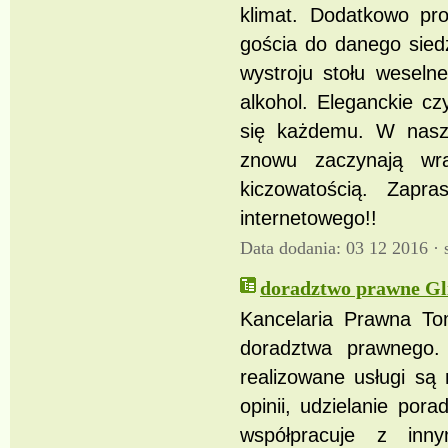
klimat. Dodatkowo pro
gościa do danego siedz
wystroju stołu weseln
alkohol. Eleganckie c
się każdemu. W naszej
znowu zaczynają wr
kiczowatością. Zapr
internetowego!!
Data dodania: 03 12 2016 ·
doradztwo prawne Gliw
Kancelaria Prawna To
doradztwa prawnego. 
realizowane usługi są
opinii, udzielanie po
współpracuje z inny