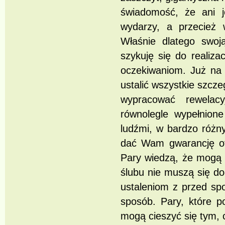
świadomość, że ani je
wydarzy, a przecież 
Właśnie dlatego swoją
szykuję się do realiza
oczekiwaniom. Już na
ustalić wszystkie szcze
wypracować rewelacy
równolegle wypełnion
ludźmi, w bardzo różn
dać Wam gwarancję ot
Pary wiedzą, że mogą 
ślubu nie muszą się do
ustaleniom z przed sp
sposób. Pary, które p
mogą cieszyć się tym, c