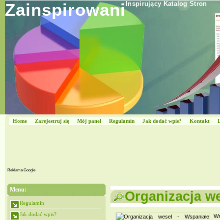
Zainspirowani
Inspirujący Katalog Stron
Home
Zarejestruj się
Mój panel
Regulamin
Jak dodać wpis?
Kontakt
Reklama Google
Menu:
Organizacja w
Regulamin
Jak dodać wpis?
Ws