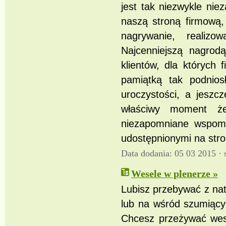
jest tak niezwykle ni
naszą stroną firmową,
nagrywanie, realiz
Najcenniejszą nagrod
klientów, dla których 
pamiątką tak podnios
uroczystości, a jeszc
właściwy moment że
niezapomniane wspomn
udostępnionymi na stro
Data dodania: 05 03 2015 ·
Wesele w plenerze »
Lubisz przebywać z na
lub na wśród szumiąc
Chcesz przeżywać wese